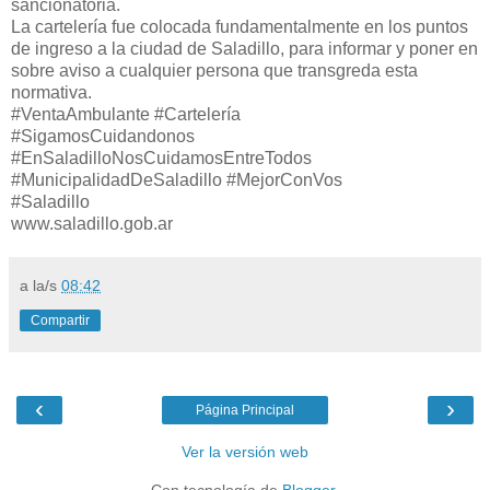
sancionatoria.
La cartelería fue colocada fundamentalmente en los puntos
de ingreso a la ciudad de Saladillo, para informar y poner en
sobre aviso a cualquier persona que transgreda esta
normativa.
#VentaAmbulante #Cartelería
#SigamosCuidandonos
#EnSaladilloNosCuidamosEntreTodos
#MunicipalidadDeSaladillo #MejorConVos
#Saladillo
www.saladillo.gob.ar
a la/s
08:42
Compartir
‹
›
Página Principal
Ver la versión web
Con tecnología de
Blogger
.