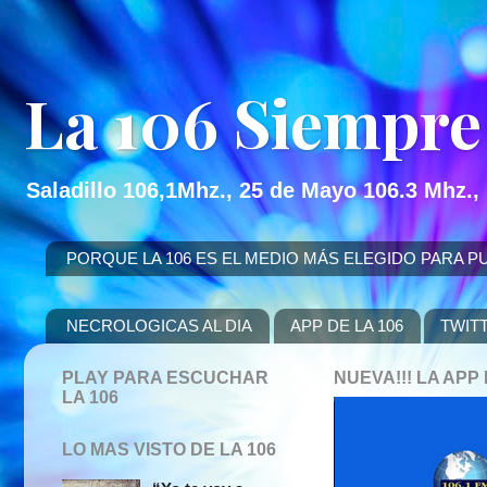
La 106 Siempre
Saladillo 106,1Mhz., 25 de Mayo 106.3 Mhz.,
PORQUE LA 106 ES EL MEDIO MÁS ELEGIDO PARA PUBLICITAR
NECROLOGICAS AL DIA
APP DE LA 106
TWIT
PLAY PARA ESCUCHAR
NUEVA!!! LA AP
LA 106
LO MAS VISTO DE LA 106