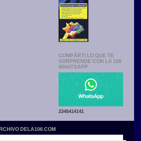
COMPÁRTI LO QUE TE
SORPRENDE CON LA 106
WHATSAPP
2345414141
ARCHIVO DELA106.COM