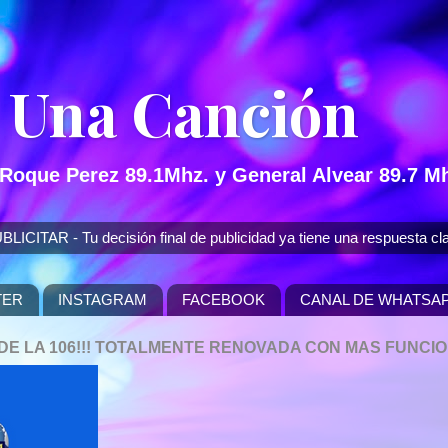
 Una Canción
 Roque Perez 89.1Mhz. y General Alvear 89.7 Mh
 - Tu decisión final de publicidad ya tiene una respuesta cla
TER
INSTAGRAM
FACEBOOK
CANAL DE WHATSA
P DE LA 106!!! TOTALMENTE RENOVADA CON MAS FUNCI