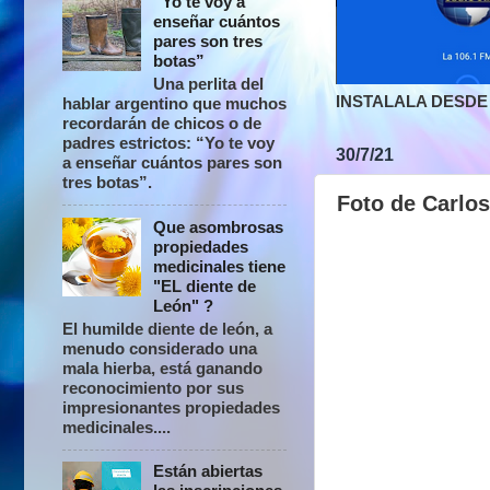
“Yo te voy a
enseñar cuántos
pares son tres
botas”
Una perlita del
INSTALALA DESDE 
hablar argentino que muchos
recordarán de chicos o de
padres estrictos: “Yo te voy
30/7/21
a enseñar cuántos pares son
tres botas”.
Foto de Carlo
Que asombrosas
propiedades
medicinales tiene
"EL diente de
León" ?
El humilde diente de león, a
menudo considerado una
mala hierba, está ganando
reconocimiento por sus
impresionantes propiedades
medicinales....
Están abiertas