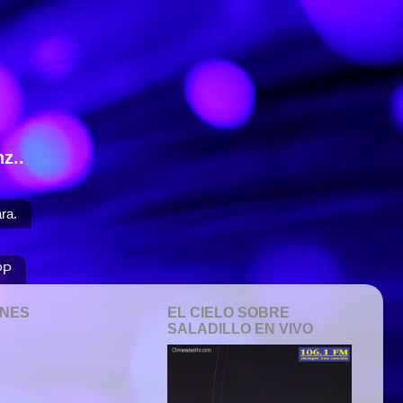
z..
ra.
PP
ONES
EL CIELO SOBRE
SALADILLO EN VIVO