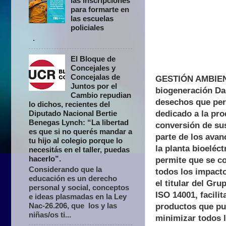
las inscripciones
para formarte en
las escuelas
policiales
.
El Bloque de
Concejales y
Concejalas de
GESTIÓN AMBIENTA
Juntos por el
biogeneración Dad
Cambio repudian
desechos que perm
lo dichos, recientes del
dedicado a la pro
Diputado Nacional Bertie
Benegas Lynch: “La libertad
conversión de su
es que si no querés mandar a
parte de los avan
tu hijo al colegio porque lo
la planta bioeléc
necesitás en el taller, puedas
hacerlo”.
permite que se co
Considerando que la
todos los impacto
educación es un derecho
el titular del Gr
personal y social, conceptos
ISO 14001, facili
e ideas plasmadas en la Ley
Nac-26.206, que los y las
productos que pu
niñas/os ti...
minimizar todos 