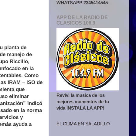
WHATSAPP 2345414545
APP DE LA RADIO DE
CLASICOS 106.9
u planta de
 de manejo de
upo Riccillo,
enfocado en la
tentables. Como
rmas IRAM – ISO de
amienta que
Revivi la musica de los
uso eliminar
mejores momentos de tu
ganización” indicó
vida INSTALA LA APP!
basado en la norma
ervicios y
EL CLIMA EN SALADILLO
demás ayuda a