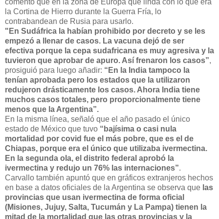
comentó que en la zona de Europa que linda con lo que era
la Cortina de Hierro durante la Guerra Fría, lo
contrabandean de Rusia para usarlo.
"En Sudáfrica la habían prohibido por decreto y se les
empezó a llenar de casos. La vacuna dejó de ser
efectiva porque la cepa sudafricana es muy agresiva y la
tuvieron que aprobar de apuro. Así frenaron los casos”
,
prosiguió para luego añadir:
“En la India tampoco la
tenían aprobada pero los estados que la utilizaron
redujeron drásticamente los casos. Ahora India tiene
muchos casos totales, pero proporcionalmente tiene
menos que la Argentina”.
En la misma línea, señaló que el año pasado el único
estado de México que tuvo
“bajísima o casi nula
mortalidad por covid fue el más pobre, que es el de
Chiapas, porque era el único que utilizaba ivermectina.
En la segunda ola, el distrito federal aprobó la
ivermectina y redujo un 76% las internaciones”
.
Carvallo también apuntó que en gráficos extranjeros hechos
en base a datos oficiales de la Argentina se observa que
las
provincias que usan ivermectina de forma oficial
(Misiones, Jujuy, Salta, Tucumán y La Pampa) tienen la
mitad de la mortalidad que las otras provincias y la