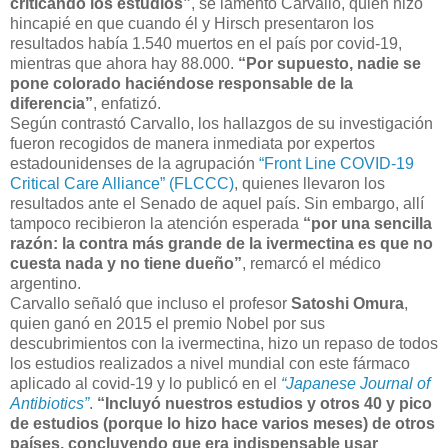
criticando los estudios”
, se lamentó Carvallo, quien hizo
hincapié en que cuando él y Hirsch presentaron los
resultados había 1.540 muertos en el país por covid-19,
mientras que ahora hay 88.000.
“Por supuesto, nadie se
pone colorado haciéndose responsable de la
diferencia”
, enfatizó.
Según contrastó Carvallo, los hallazgos de su investigación
fueron recogidos de manera inmediata por expertos
estadounidenses de la agrupación
“Front Line COVID-19
Critical Care Alliance” (FLCCC)
, quienes llevaron los
resultados ante el Senado de aquel país. Sin embargo, allí
tampoco recibieron la atención esperada
“por una sencilla
razón: la contra más grande de la ivermectina es que no
cuesta nada y no tiene dueño”
, remarcó el médico
argentino.
Carvallo señaló que incluso el profesor
Satoshi Omura
,
quien ganó en 2015 el premio Nobel por sus
descubrimientos con la ivermectina, hizo un repaso de todos
los estudios realizados a nivel mundial con este fármaco
aplicado al covid-19 y lo publicó en el
“Japanese Journal of
Antibiotics”
.
“Incluyó nuestros estudios y otros 40 y pico
de estudios (porque lo hizo hace varios meses) de otros
países, concluyendo que era indispensable usar