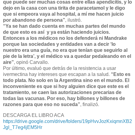
que puede ser muchas cosas entre ellas apendicitis, y lo
dejo en la casa con una tirita de paracetamol y le digo
que si empeora vaya al hospital, a mí me hacen juicio
por abandono de persona”
, ilustró.
“Ya se han dado cuenta en muchas partes del mundo
de que esto es así y ya están haciendo juicios.
Entonces a los médicos no los defenderá ni Mandrake
porque las sociedades y entidades van a decir ‘lo
nuestro era una guía, no era que tenían que seguirlo al
pie de la letra’, y el médico va a quedar pedaleando en el
aire”
, opinó Carvallo.
Por último, evaluó que detrás de la resistencia a usar
ivermectina hay intereses que escapan a la salud.
“Esto es
todo plata. No solo en la Argentina sino en el mundo. El
inconveniente es que si hoy alguien dice que este es el
tratamiento, se caen las autorizaciones precarias de
todas las vacunas. Por eso, hay billones y billones de
razones para que eso no suceda”
, finalizó.
DESCARGA EL LIBRO ACA
https://drive.google.com/drive/folders/19pHvvJozKxiqmnXB2
JgI_T7eg4jEM5Hr