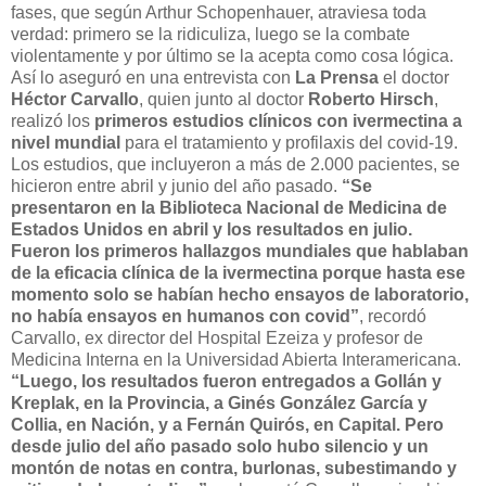
fases, que según Arthur Schopenhauer, atraviesa toda
verdad: primero se la ridiculiza, luego se la combate
violentamente y por último se la acepta como cosa lógica.
Así lo aseguró en una entrevista con
La Prensa
el doctor
Héctor Carvallo
, quien junto al doctor
Roberto Hirsch
,
realizó los
primeros estudios clínicos con ivermectina a
nivel mundial
para el tratamiento y profilaxis del covid-19.
Los estudios, que incluyeron a más de 2.000 pacientes, se
hicieron entre abril y junio del año pasado.
“Se
presentaron en la Biblioteca Nacional de Medicina de
Estados Unidos en abril y los resultados en julio.
Fueron los primeros hallazgos mundiales que hablaban
de la eficacia clínica de la ivermectina porque hasta ese
momento solo se habían hecho ensayos de laboratorio,
no había ensayos en humanos con covid”
, recordó
Carvallo, ex director del Hospital Ezeiza y profesor de
Medicina Interna en la Universidad Abierta Interamericana.
“Luego, los resultados fueron entregados a Gollán y
Kreplak, en la Provincia, a Ginés González García y
Collia, en Nación, y a Fernán Quirós, en Capital. Pero
desde julio del año pasado solo hubo silencio y un
montón de notas en contra, burlonas, subestimando y