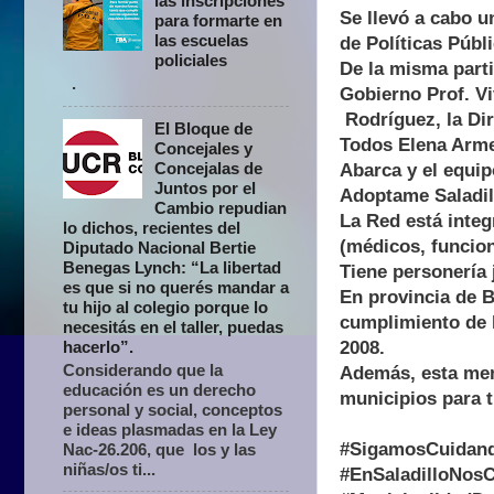
las inscripciones
Se llevó a cabo u
para formarte en
las escuelas
de Políticas Públ
policiales
De la misma parti
.
Gobierno Prof. Vi
Rodríguez, la Dir
El Bloque de
Todos Elena Armen
Concejales y
Concejalas de
Abarca y el equi
Juntos por el
Adoptame Saladill
Cambio repudian
La Red está integ
lo dichos, recientes del
(médicos, funcion
Diputado Nacional Bertie
Benegas Lynch: “La libertad
Tiene personería 
es que si no querés mandar a
En provincia de 
tu hijo al colegio porque lo
cumplimiento de l
necesitás en el taller, puedas
2008.
hacerlo”.
Considerando que la
Además, esta men
educación es un derecho
municipios para t
personal y social, conceptos
e ideas plasmadas en la Ley
#SigamosCuidan
Nac-26.206, que los y las
niñas/os ti...
#EnSaladilloNos