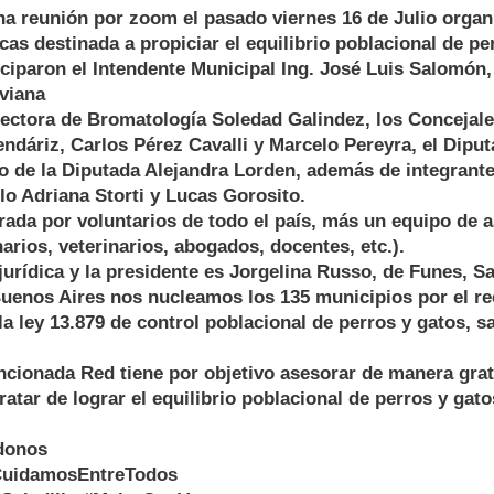
na reunión por zoom el pasado viernes 16 de Julio organ
icas destinada a propiciar el equilibrio poblacional de pe
ciparon el Intendente Municipal Ing. José Luis Salomón, 
viana
ectora de Bromatología Soledad Galindez, los Concejale
dáriz, Carlos Pérez Cavalli y Marcelo Pereyra, el Dipu
po de la Diputada Alejandra Lorden, además de integrant
o Adriana Storti y Lucas Gorosito.
rada por voluntarios de todo el país, más un equipo de 
arios, veterinarios, abogados, docentes, etc.).
jurídica y la presidente es Jorgelina Russo, de Funes, Sa
Buenos Aires nos nucleamos los 135 municipios por el r
a ley 13.879 de control poblacional de perros y gatos, 
cionada Red tiene por objetivo asesorar de manera gratu
ratar de lograr el equilibrio poblacional de perros y gato
donos
CuidamosEntreTodos