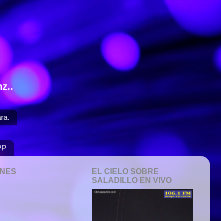
z..
ra.
PP
ONES
EL CIELO SOBRE
SALADILLO EN VIVO