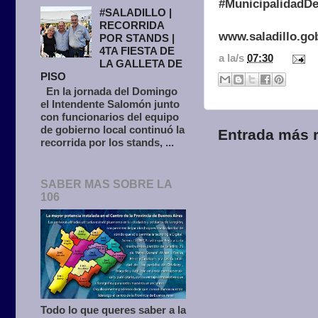
#MunicipalidadDe
#SALADILLO |
RECORRIDA
www.saladillo.go
POR STANDS |
4TA FIESTA DE
a la/s
07:30
LA GALLETA DE
PISO
En la jornada del Domingo
el Intendente Salomón junto
con funcionarios del equipo
de gobierno local continuó la
Entrada más r
recorrida por los stands, ...
SABER MAS SOBRE LA
106
Todo lo que queres saber a la