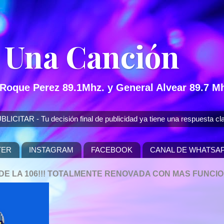
 Una Canción
 Roque Perez 89.1Mhz. y General Alvear 89.7 Mh
 - Tu decisión final de publicidad ya tiene una respuesta cla
TER
INSTAGRAM
FACEBOOK
CANAL DE WHATSA
P DE LA 106!!! TOTALMENTE RENOVADA CON MAS FUNCI