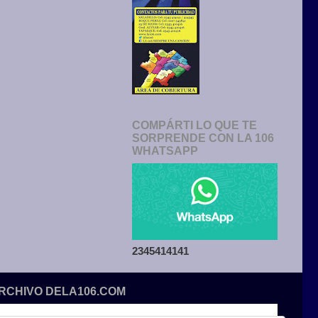
COMPÁRTI LO QUE TE
SORPRENDE CON LA 106
WHATSAPP
2345414141
ARCHIVO DELA106.COM