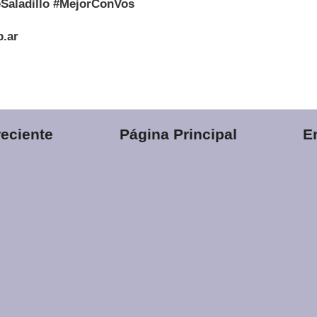
Saladillo #MejorConVos
b.ar
eciente
Página Principal
E