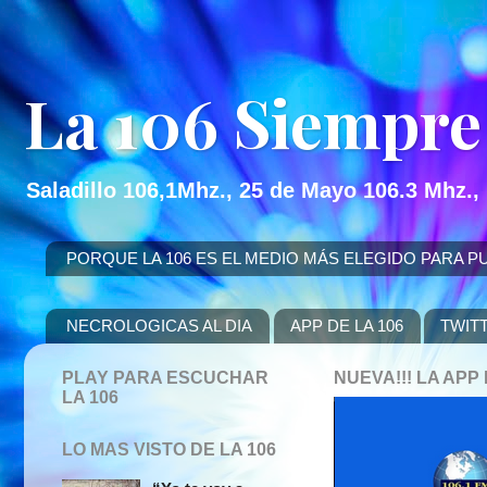
La 106 Siempre
Saladillo 106,1Mhz., 25 de Mayo 106.3 Mhz.,
PORQUE LA 106 ES EL MEDIO MÁS ELEGIDO PARA PUBLICITAR
NECROLOGICAS AL DIA
APP DE LA 106
TWIT
PLAY PARA ESCUCHAR
NUEVA!!! LA AP
LA 106
LO MAS VISTO DE LA 106