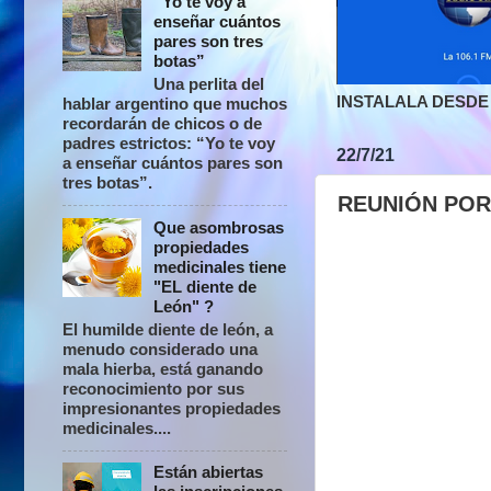
“Yo te voy a
enseñar cuántos
pares son tres
botas”
Una perlita del
INSTALALA DESDE 
hablar argentino que muchos
recordarán de chicos o de
padres estrictos: “Yo te voy
22/7/21
a enseñar cuántos pares son
tres botas”.
REUNIÓN POR
Que asombrosas
propiedades
medicinales tiene
"EL diente de
León" ?
El humilde diente de león, a
menudo considerado una
mala hierba, está ganando
reconocimiento por sus
impresionantes propiedades
medicinales....
Están abiertas