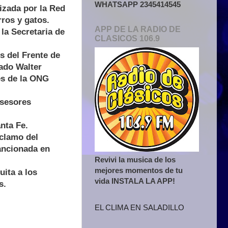
WHATSAPP 2345414545
izada por la Red
rros y gatos.
APP DE LA RADIO DE
la Secretaria de
CLASICOS 106.9
s del Frente de
tado Walter
es de la ONG
asesores
nta Fe.
eclamo del
sancionada en
Revivi la musica de los
mejores momentos de tu
ita a los
vida INSTALA LA APP!
s.
EL CLIMA EN SALADILLO