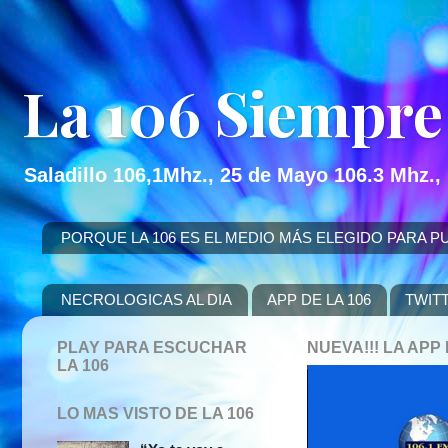
La 106 Siempre
Saladillo 106,1Mhz., 25 de Mayo 106.3 Mhz.,
PORQUE LA 106 ES EL MEDIO MÁS ELEGIDO PARA PUBLICITAR
NECROLOGICAS AL DIA
APP DE LA 106
TWIT
PLAY PARA ESCUCHAR
NUEVA!!! LA AP
LA 106
LO MAS VISTO DE LA 106