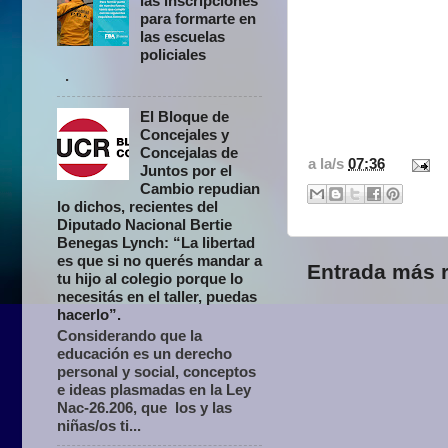
las inscripciones
para formarte en
las escuelas
policiales
.
El Bloque de
Concejales y
Concejalas de
a la/s
07:36
Juntos por el
Cambio repudian
lo dichos, recientes del
Diputado Nacional Bertie
Benegas Lynch: “La libertad
es que si no querés mandar a
Entrada más r
tu hijo al colegio porque lo
necesitás en el taller, puedas
hacerlo”.
Considerando que la
educación es un derecho
personal y social, conceptos
e ideas plasmadas en la Ley
Nac-26.206, que los y las
niñas/os ti...