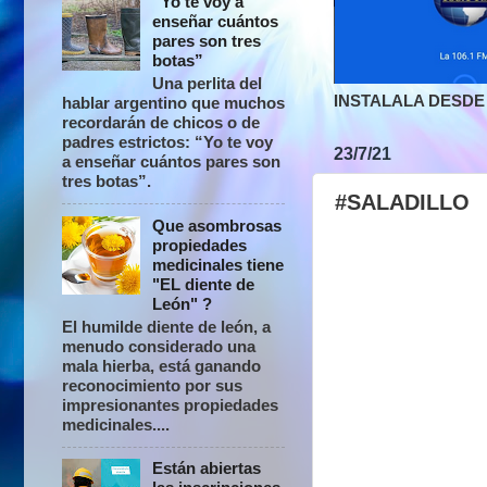
“Yo te voy a
enseñar cuántos
pares son tres
botas”
Una perlita del
INSTALALA DESDE 
hablar argentino que muchos
recordarán de chicos o de
padres estrictos: “Yo te voy
23/7/21
a enseñar cuántos pares son
tres botas”.
#SALADILLO
Que asombrosas
propiedades
medicinales tiene
"EL diente de
León" ?
El humilde diente de león, a
menudo considerado una
mala hierba, está ganando
reconocimiento por sus
impresionantes propiedades
medicinales....
Están abiertas