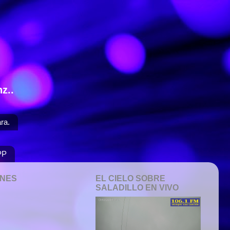
z..
ra.
PP
ONES
EL CIELO SOBRE
SALADILLO EN VIVO