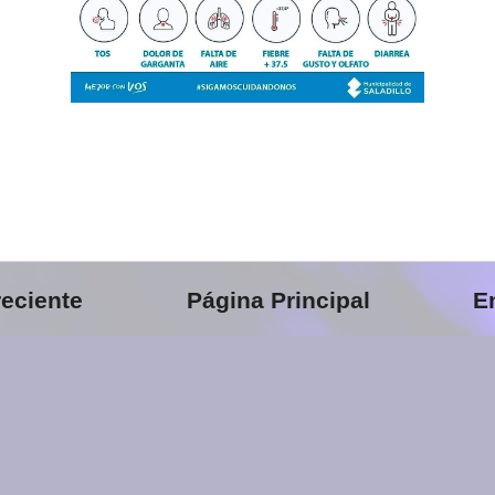
eciente
Página Principal
E