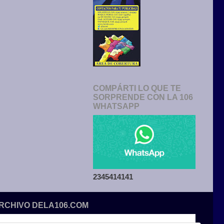
COMPÁRTI LO QUE TE
SORPRENDE CON LA 106
WHATSAPP
2345414141
ARCHIVO DELA106.COM