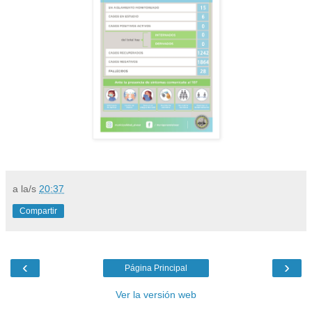
a la/s
20:37
Compartir
‹
›
Página Principal
Ver la versión web