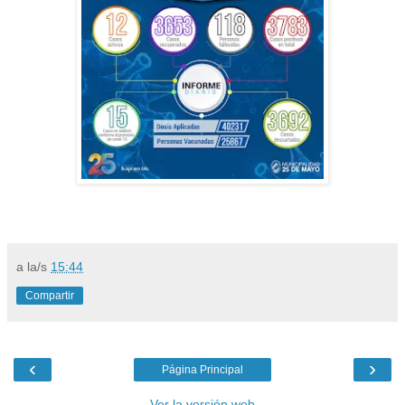
a la/s
15:44
Compartir
‹
›
Página Principal
Ver la versión web