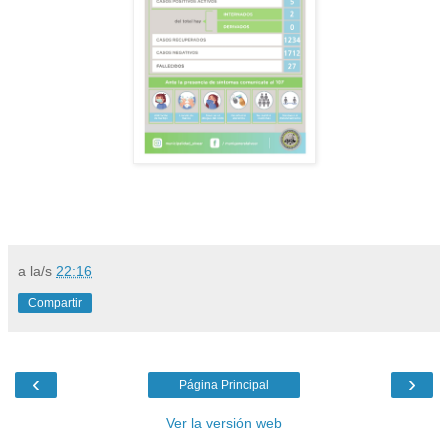
a la/s
22:16
Compartir
‹
›
Página Principal
Ver la versión web