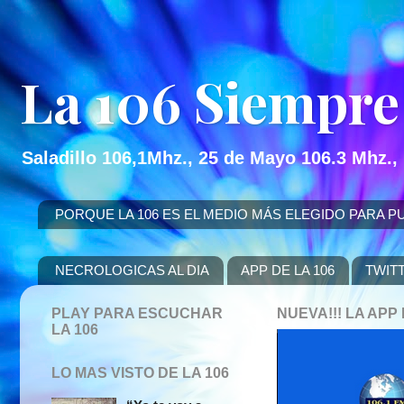
La 106 Siempre
Saladillo 106,1Mhz., 25 de Mayo 106.3 Mhz.,
PORQUE LA 106 ES EL MEDIO MÁS ELEGIDO PARA PUBLICITAR
NECROLOGICAS AL DIA
APP DE LA 106
TWIT
PLAY PARA ESCUCHAR
NUEVA!!! LA AP
LA 106
LO MAS VISTO DE LA 106