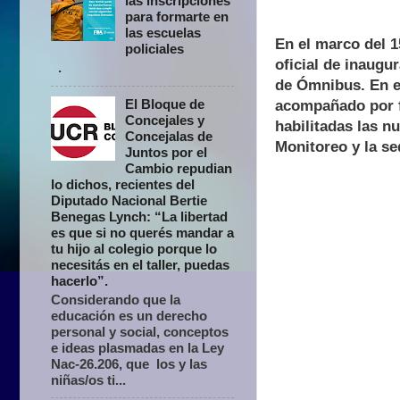
las inscripciones
para formarte en
las escuelas
En el marco del 15
policiales
oficial de inaugur
.
de Ómnibus.
En e
El Bloque de
acompañado por f
Concejales y
habilitadas las n
Concejalas de
Monitoreo y la se
Juntos por el
Cambio repudian
lo dichos, recientes del
Diputado Nacional Bertie
Benegas Lynch: “La libertad
es que si no querés mandar a
tu hijo al colegio porque lo
necesitás en el taller, puedas
hacerlo”.
Considerando que la
educación es un derecho
personal y social, conceptos
e ideas plasmadas en la Ley
Nac-26.206, que los y las
niñas/os ti...