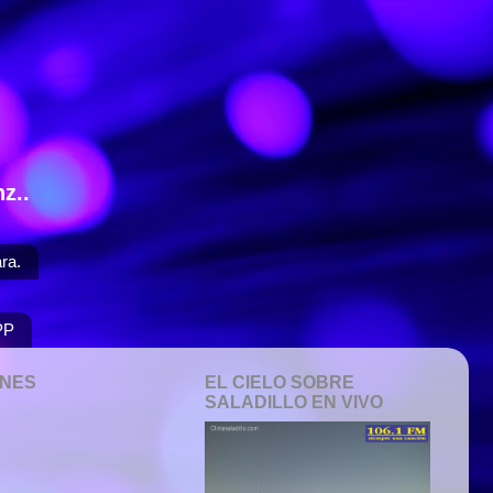
z..
ra.
PP
ONES
EL CIELO SOBRE
SALADILLO EN VIVO