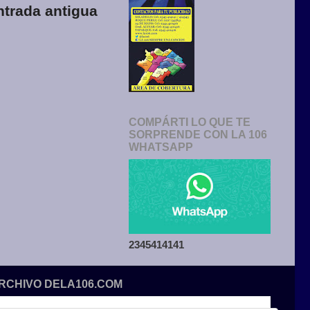
ntrada antigua
COMPÁRTI LO QUE TE
SORPRENDE CON LA 106
WHATSAPP
2345414141
ARCHIVO DELA106.COM