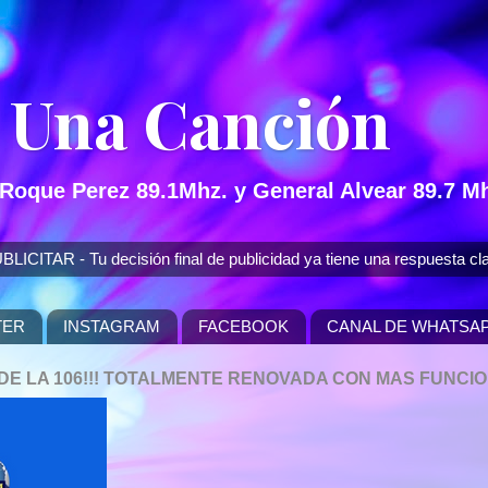
 Una Canción
 Roque Perez 89.1Mhz. y General Alvear 89.7 Mh
 - Tu decisión final de publicidad ya tiene una respuesta cla
TER
INSTAGRAM
FACEBOOK
CANAL DE WHATSA
P DE LA 106!!! TOTALMENTE RENOVADA CON MAS FUNCI