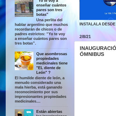
“Yo te voy a
enseñar cuántos
pares son tres
botas”
Una perlita del
INSTALALA DESDE 
hablar argentino que muchos
recordarán de chicos o de
padres estrictos: “Yo te voy
2/8/21
a enseñar cuántos pares son
tres botas”.
INAUGURACIÓ
ÓMNIBUS
Que asombrosas
propiedades
medicinales tiene
"EL diente de
León" ?
El humilde diente de león, a
menudo considerado una
mala hierba, está ganando
reconocimiento por sus
impresionantes propiedades
medicinales....
Están abiertas