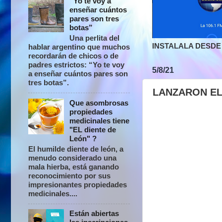
“Yo te voy a
enseñar cuántos
pares son tres
botas”
Una perlita del
INSTALALA DESDE 
hablar argentino que muchos
recordarán de chicos o de
padres estrictos: “Yo te voy
5/8/21
a enseñar cuántos pares son
tres botas”.
LANZARON E
Que asombrosas
propiedades
medicinales tiene
"EL diente de
León" ?
El humilde diente de león, a
menudo considerado una
mala hierba, está ganando
reconocimiento por sus
impresionantes propiedades
medicinales....
Están abiertas