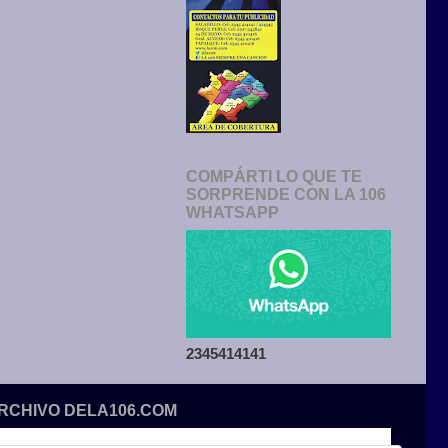
COMPÁRTI LO QUE TE
SORPRENDE CON LA 106
WHATSAPP
2345414141
ARCHIVO DELA106.COM