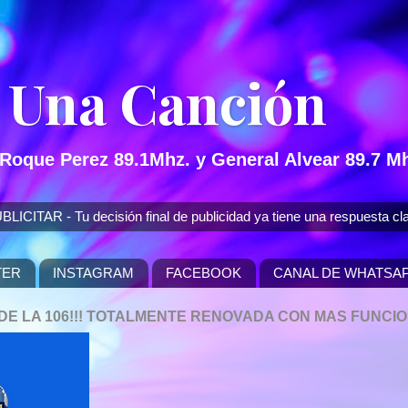
 Una Canción
 Roque Perez 89.1Mhz. y General Alvear 89.7 Mh
 - Tu decisión final de publicidad ya tiene una respuesta cla
TER
INSTAGRAM
FACEBOOK
CANAL DE WHATSA
P DE LA 106!!! TOTALMENTE RENOVADA CON MAS FUNCI