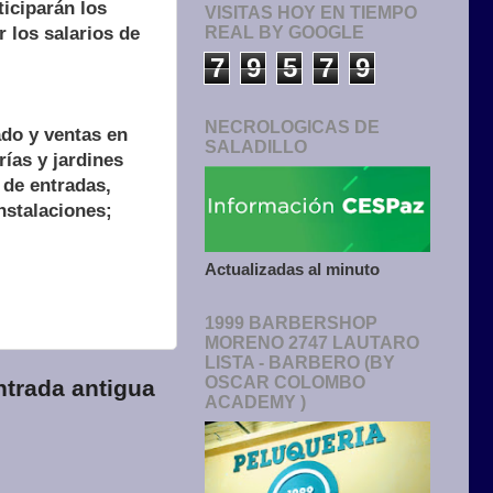
ticiparán los
VISITAS HOY EN TIEMPO
 los salarios de
REAL BY GOOGLE
7
9
5
7
9
NECROLOGICAS DE
ado y ventas en
SALADILLO
rías y jardines
 de entradas,
nstalaciones;
Actualizadas al minuto
1999 BARBERSHOP
MORENO 2747 LAUTARO
LISTA - BARBERO (BY
OSCAR COLOMBO
ntrada antigua
ACADEMY )