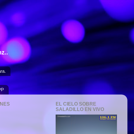
z..
ra.
PP
ONES
EL CIELO SOBRE
SALADILLO EN VIVO