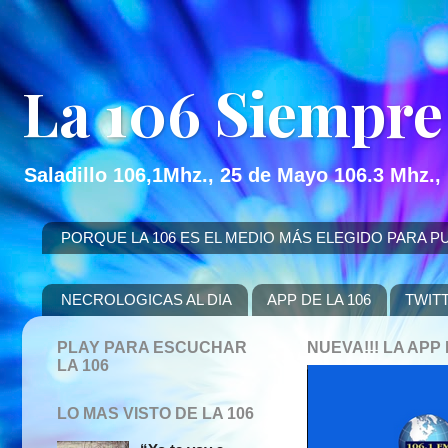
La 106 Siempre
Saladillo 106,1Mhz., 25 de Mayo 106.3 Mhz.,
PORQUE LA 106 ES EL MEDIO MÁS ELEGIDO PARA PUBLICITAR
NECROLOGICAS AL DIA
APP DE LA 106
TWIT
PLAY PARA ESCUCHAR
NUEVA!!! LA AP
LA 106
LO MAS VISTO DE LA 106