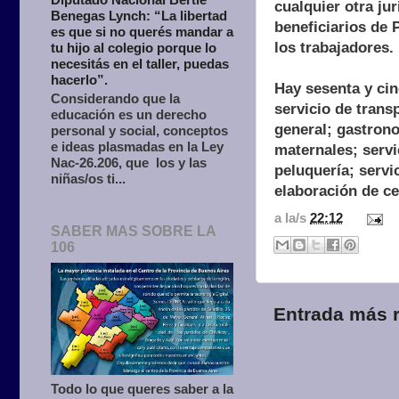
cualquier otra jur
Benegas Lynch: “La libertad
beneficiarios de 
es que si no querés mandar a
los trabajadores.
tu hijo al colegio porque lo
necesitás en el taller, puedas
hacerlo”.
Hay sesenta y cin
Considerando que la
servicio de trans
educación es un derecho
general; gastrono
personal y social, conceptos
e ideas plasmadas en la Ley
maternales; servi
Nac-26.206, que los y las
peluquería; servi
niñas/os ti...
elaboración de ce
a la/s
22:12
SABER MAS SOBRE LA
106
Entrada más r
Todo lo que queres saber a la