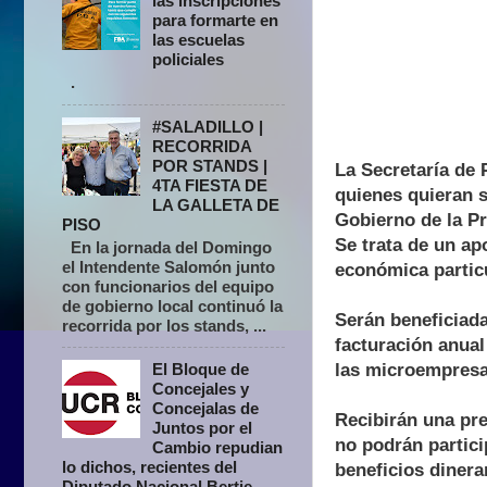
las inscripciones
para formarte en
las escuelas
policiales
.
#SALADILLO |
RECORRIDA
POR STANDS |
La Secretaría de 
4TA FIESTA DE
quienes quieran 
LA GALLETA DE
Gobierno de la Pr
PISO
Se trata de un ap
En la jornada del Domingo
el Intendente Salomón junto
económica partic
con funcionarios del equipo
de gobierno local continuó la
Serán beneficiada
recorrida por los stands, ...
facturación anual
las microempres
El Bloque de
Concejales y
Concejalas de
Recibirán una pre
Juntos por el
no podrán partic
Cambio repudian
lo dichos, recientes del
beneficios dinera
Diputado Nacional Bertie