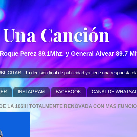
 Una Canción
 Roque Perez 89.1Mhz. y General Alvear 89.7 Mh
 - Tu decisión final de publicidad ya tiene una respuesta cla
TER
INSTAGRAM
FACEBOOK
CANAL DE WHATSA
P DE LA 106!!! TOTALMENTE RENOVADA CON MAS FUNCI