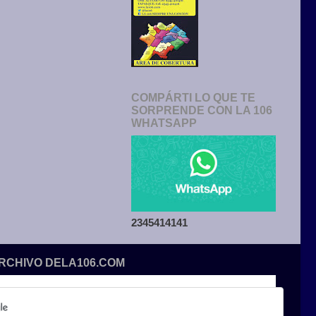
COMPÁRTI LO QUE TE
SORPRENDE CON LA 106
WHATSAPP
2345414141
ARCHIVO DELA106.COM