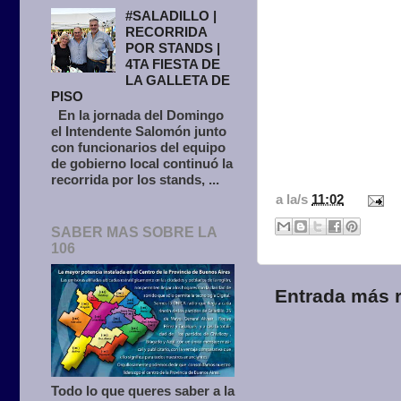
#SALADILLO |
RECORRIDA
POR STANDS |
4TA FIESTA DE
LA GALLETA DE
PISO
En la jornada del Domingo
el Intendente Salomón junto
con funcionarios del equipo
de gobierno local continuó la
recorrida por los stands, ...
a la/s
11:02
SABER MAS SOBRE LA
106
Entrada más r
Todo lo que queres saber a la