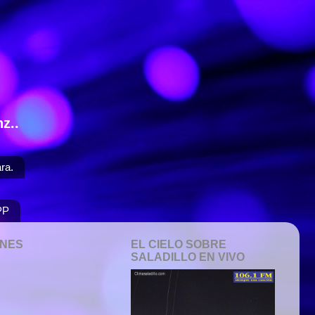
z..
ra.
PP
ONES
EL CIELO SOBRE
SALADILLO EN VIVO