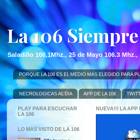
La 106 Siempre
Saladillo 106,1Mhz., 25 de Mayo 106.3 Mhz.,
PORQUE LA 106 ES EL MEDIO MÁS ELEGIDO PARA PUBLICITAR
NECROLOGICAS AL DIA
APP DE LA 106
TWIT
PLAY PARA ESCUCHAR
NUEVA!!! LA AP
LA 106
LO MAS VISTO DE LA 106