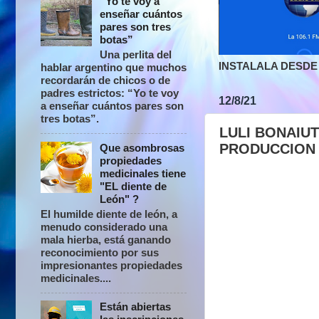
“Yo te voy a
enseñar cuántos
pares son tres
botas”
Una perlita del
INSTALALA DESDE 
hablar argentino que muchos
recordarán de chicos o de
padres estrictos: “Yo te voy
12/8/21
a enseñar cuántos pares son
tres botas”.
LULI BONAIU
PRODUCCION
Que asombrosas
propiedades
medicinales tiene
"EL diente de
León" ?
El humilde diente de león, a
menudo considerado una
mala hierba, está ganando
reconocimiento por sus
impresionantes propiedades
medicinales....
Están abiertas