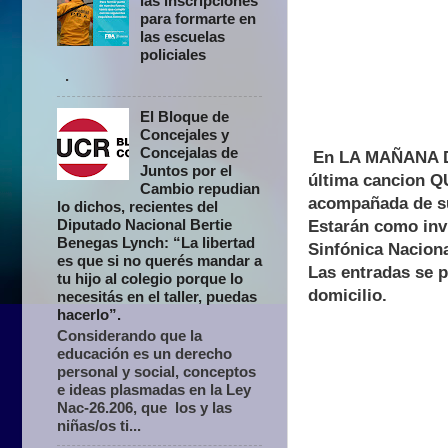
las inscripciones
para formarte en
las escuelas
policiales
.
El Bloque de
Concejales y
Concejalas de
En LA MAÑANA DE 
Juntos por el
última cancion 
Cambio repudian
acompañada de su 
lo dichos, recientes del
Diputado Nacional Bertie
Estarán como inv
Benegas Lynch: “La libertad
Sinfónica Nacion
es que si no querés mandar a
Las entradas se p
tu hijo al colegio porque lo
domicilio.
necesitás en el taller, puedas
hacerlo”.
Considerando que la
educación es un derecho
personal y social, conceptos
e ideas plasmadas en la Ley
Nac-26.206, que los y las
niñas/os ti...