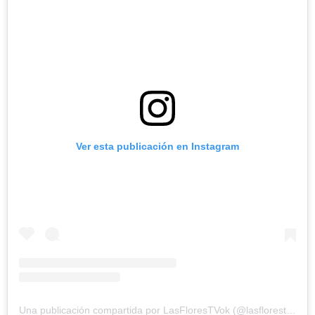
Ver esta publicación en Instagram
Una publicación compartida por LasFloresTVok (@lasflorestvok)