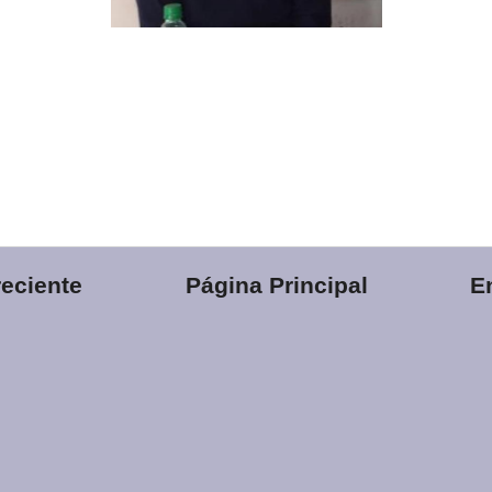
eciente
Página Principal
E