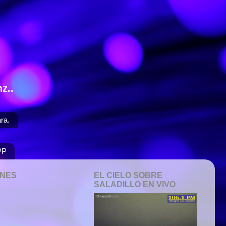
z..
ra.
PP
ONES
EL CIELO SOBRE
SALADILLO EN VIVO