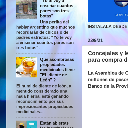
“Yo te voy a
enseñar cuántos
pares son tres
botas”
Una perlita del
INSTALALA DESDE 
hablar argentino que muchos
recordarán de chicos o de
padres estrictos: “Yo te voy
23/9/21
a enseñar cuántos pares son
tres botas”.
Concejales y 
para compra d
Que asombrosas
propiedades
medicinales tiene
La Asamblea de C
"EL diente de
millones de pesos
León" ?
Banco de la Prov
El humilde diente de león, a
menudo considerado una
mala hierba, está ganando
reconocimiento por sus
impresionantes propiedades
medicinales....
Están abiertas