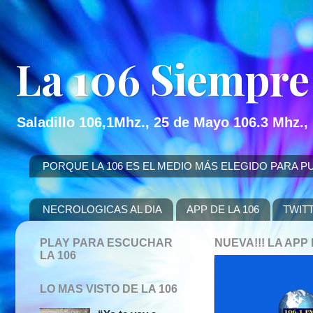
La 106 Siempre
Saladillo 106,1Mhz., 25 de Mayo 106.3 Mhz.,
PORQUE LA 106 ES EL MEDIO MÁS ELEGIDO PARA PUBLICITAR
NECROLOGICAS AL DIA
APP DE LA 106
TWIT
PLAY PARA ESCUCHAR
NUEVA!!! LA AP
LA 106
LO MAS VISTO DE LA 106