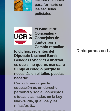
las inscripciones
para formarte en
las escuelas
policiales
.
El Bloque de
Concejales y
Concejalas de
Juntos por el
Cambio repudian
Dialogamos en La
lo dichos, recientes del
Diputado Nacional Bertie
Benegas Lynch: “La libertad
es que si no querés mandar a
tu hijo al colegio porque lo
necesitás en el taller, puedas
hacerlo”.
Considerando que la
educación es un derecho
personal y social, conceptos
e ideas plasmadas en la Ley
Nac-26.206, que los y las
niñas/os ti...