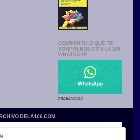
COMPÁRTI LO QUE TE
SORPRENDE CON LA 106
WHATSAPP
2345414141
ARCHIVO DELA106.COM