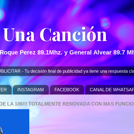
 Una Canción
 Roque Perez 89.1Mhz. y General Alvear 89.7 Mh
 - Tu decisión final de publicidad ya tiene una respuesta cla
TER
INSTAGRAM
FACEBOOK
CANAL DE WHATSA
P DE LA 106!!! TOTALMENTE RENOVADA CON MAS FUNCI