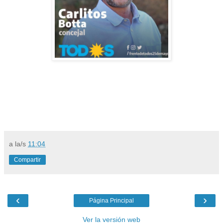
a la/s
11:04
Compartir
‹
›
Página Principal
Ver la versión web