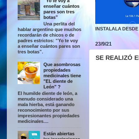
“Yo te voy a
enseñar cuántos
pares son tres
botas”
Una perlita del
INSTALALA DESDE 
hablar argentino que muchos
recordarán de chicos o de
padres estrictos: “Yo te voy
23/9/21
a enseñar cuántos pares son
tres botas”.
SE REALIZÓ 
Que asombrosas
propiedades
medicinales tiene
"EL diente de
León" ?
El humilde diente de león, a
menudo considerado una
mala hierba, está ganando
reconocimiento por sus
impresionantes propiedades
medicinales....
Están abiertas