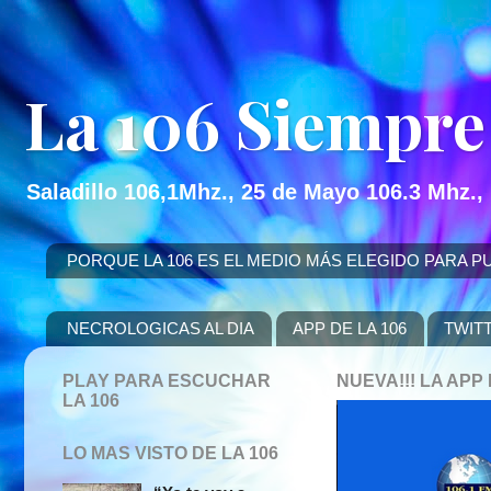
La 106 Siempre
Saladillo 106,1Mhz., 25 de Mayo 106.3 Mhz.,
PORQUE LA 106 ES EL MEDIO MÁS ELEGIDO PARA PUBLICITAR
NECROLOGICAS AL DIA
APP DE LA 106
TWIT
PLAY PARA ESCUCHAR
NUEVA!!! LA AP
LA 106
LO MAS VISTO DE LA 106