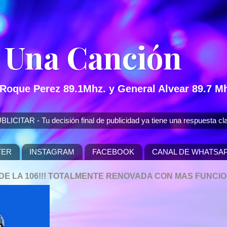
 Una Canción
 Roque Perez 89.1Mhz. y General Alvear 89.7 Mh
 - Tu decisión final de publicidad ya tiene una respuesta cla
TER
INSTAGRAM
FACEBOOK
CANAL DE WHATSA
P DE LA 106!!! TOTALMENTE RENOVADA CON MAS FUNCI