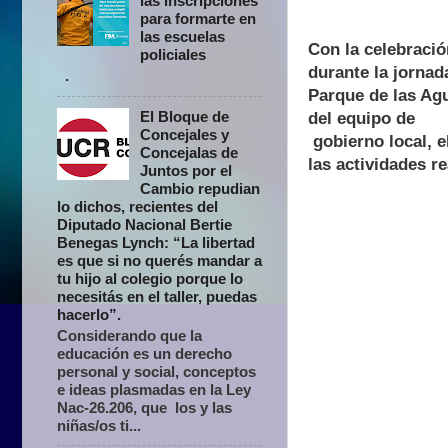
las inscripciones
para formarte en
las escuelas
Con la celebració
policiales
durante la jornada
.
Parque de las Ag
El Bloque de
del equipo de
Concejales y
gobierno local, e
Concejalas de
las actividades re
Juntos por el
Cambio repudian
lo dichos, recientes del
Diputado Nacional Bertie
Benegas Lynch: “La libertad
es que si no querés mandar a
tu hijo al colegio porque lo
necesitás en el taller, puedas
hacerlo”.
Considerando que la
educación es un derecho
personal y social, conceptos
e ideas plasmadas en la Ley
Nac-26.206, que los y las
niñas/os ti...