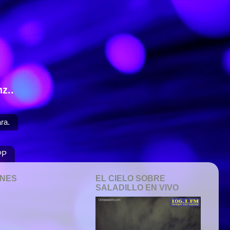
z..
ra.
PP
ONES
EL CIELO SOBRE
SALADILLO EN VIVO