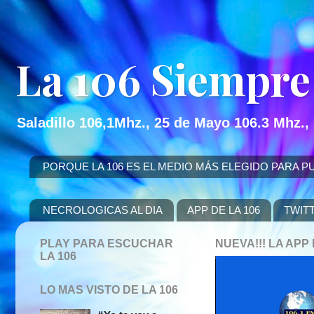
La 106 Siempre
Saladillo 106,1Mhz., 25 de Mayo 106.3 Mhz.,
PORQUE LA 106 ES EL MEDIO MÁS ELEGIDO PARA PUBLICITAR
NECROLOGICAS AL DIA
APP DE LA 106
TWIT
PLAY PARA ESCUCHAR
NUEVA!!! LA AP
LA 106
LO MAS VISTO DE LA 106