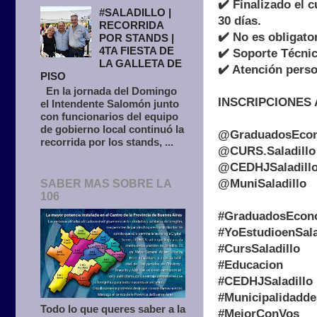
✔️ Finalizado el 
#SALADILLO |
30 días.
RECORRIDA
✔️ No es obligato
POR STANDS |
4TA FIESTA DE
✔️ Soporte Técni
LA GALLETA DE
✔️ Atención perso
PISO
En la jornada del Domingo
INSCRIPCIONES A
el Intendente Salomón junto
con funcionarios del equipo
de gobierno local continuó la
@GraduadosEco
recorrida por los stands, ...
@CURS.Saladillo
@CEDHJSaladill
@MuniSaladillo
SABER MAS SOBRE LA
106
#GraduadosEcon
#YoEstudioenSala
#CursSaladillo
#Educacion
#CEDHJSaladillo
#Municipalidadde
Todo lo que queres saber a la
#MejorConVos