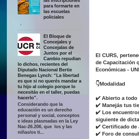
las inscripciones
para formarte en
las escuelas
policiales
.
El Bloque de
Concejales y
Concejalas de
Juntos por el
El CURS, pertenec
Cambio repudian
de Capacitación 
lo dichos, recientes del
Económicas - UN
Diputado Nacional Bertie
Benegas Lynch: “La libertad
es que si no querés mandar a
👇Modalidad
tu hijo al colegio porque lo
necesitás en el taller, puedas
hacerlo”.
✔️ Abierto a todo
Considerando que la
✔️ Manejás tus ti
educación es un derecho
✔️ Los encuentros
personal y social, conceptos
siguiente de dicta
e ideas plasmadas en la Ley
✔️ Certificado d
Nac-26.206, que los y las
niñas/os ti...
✔️ Foro de consu