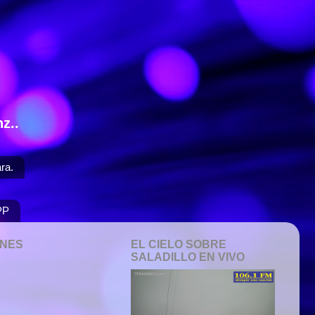
z..
ra.
PP
ONES
EL CIELO SOBRE
SALADILLO EN VIVO