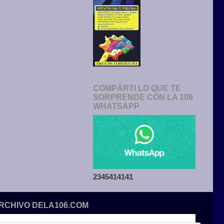
COMPÁRTI LO QUE TE
SORPRENDE CON LA 106
WHATSAPP
2345414141
ARCHIVO DELA106.COM