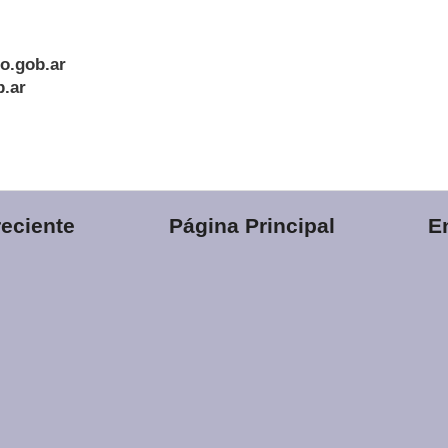
lo.gob.ar
b.ar
eciente
Página Principal
E