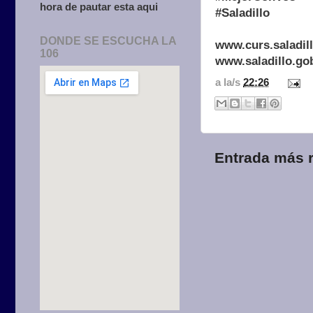
hora de pautar esta aqui
#Saladillo
DONDE SE ESCUCHA LA
www.curs.saladil
106
www.saladillo.go
a la/s
22:26
Entrada más r