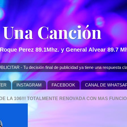
 Una Canción
 Roque Perez 89.1Mhz. y General Alvear 89.7 Mh
 - Tu decisión final de publicidad ya tiene una respuesta cla
TER
INSTAGRAM
FACEBOOK
CANAL DE WHATSA
P DE LA 106!!! TOTALMENTE RENOVADA CON MAS FUNCI