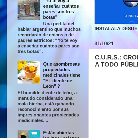
“Yo te voy a
enseñar cuántos
pares son tres
botas”
Una perlita del
INSTALALA DESDE 
hablar argentino que muchos
recordarán de chicos o de
padres estrictos: “Yo te voy
31/10/21
a enseñar cuántos pares son
tres botas”.
C.U.R.S.: C
A TODO PÚBL
Que asombrosas
propiedades
medicinales tiene
"EL diente de
León" ?
El humilde diente de león, a
menudo considerado una
mala hierba, está ganando
reconocimiento por sus
impresionantes propiedades
medicinales....
Están abiertas