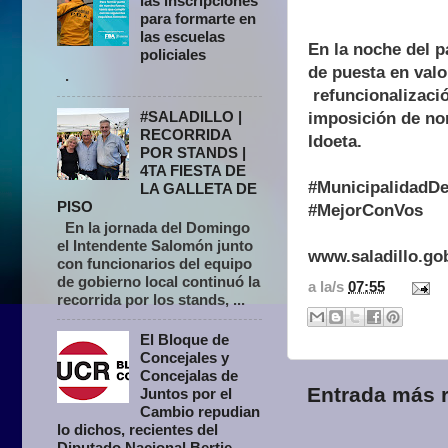
las inscripciones
para formarte en
las escuelas
En la noche del p
policiales
de puesta en valo
.
refuncionalizació
#SALADILLO |
imposición de nom
RECORRIDA
Idoeta.
POR STANDS |
4TA FIESTA DE
#MunicipalidadDe
LA GALLETA DE
PISO
#MejorConVos
En la jornada del Domingo
el Intendente Salomón junto
www.saladillo.go
con funcionarios del equipo
de gobierno local continuó la
a la/s
07:55
recorrida por los stands, ...
El Bloque de
Concejales y
Concejalas de
Entrada más r
Juntos por el
Cambio repudian
lo dichos, recientes del
Diputado Nacional Bertie