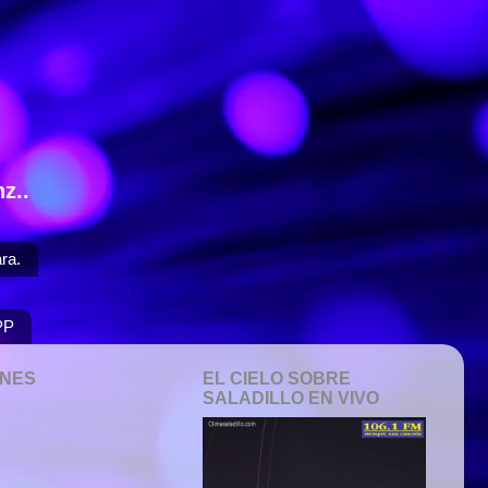
z..
ra.
PP
ONES
EL CIELO SOBRE
SALADILLO EN VIVO