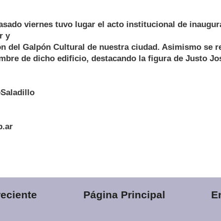
asado viernes tuvo lugar el acto institucional de inaugur
r y
n del Galpón Cultural de nuestra ciudad. Asimismo se re
bre de dicho edificio, destacando la figura de Justo J
Saladillo
b.ar
eciente
Página Principal
E