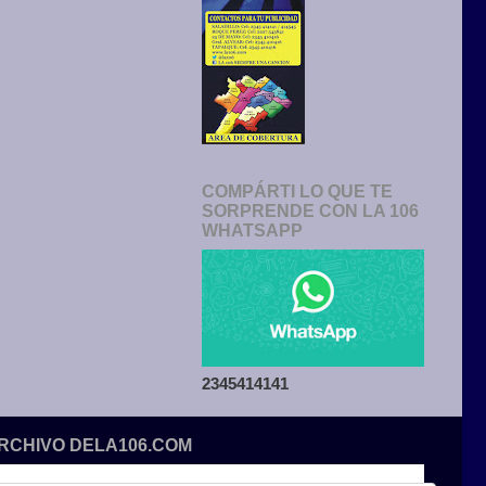
COMPÁRTI LO QUE TE
SORPRENDE CON LA 106
WHATSAPP
2345414141
ARCHIVO DELA106.COM