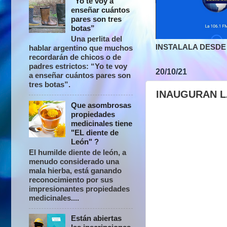
“Yo te voy a
enseñar cuántos
pares son tres
botas”
Una perlita del
INSTALALA DESDE 
hablar argentino que muchos
recordarán de chicos o de
padres estrictos: “Yo te voy
20/10/21
a enseñar cuántos pares son
tres botas”.
INAUGURAN L
Que asombrosas
propiedades
medicinales tiene
"EL diente de
León" ?
El humilde diente de león, a
menudo considerado una
mala hierba, está ganando
reconocimiento por sus
impresionantes propiedades
medicinales....
Están abiertas