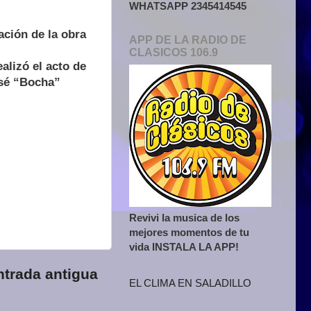
WHATSAPP 2345414545
ación de la obra
APP DE LA RADIO DE
CLASICOS 106.9
alizó el acto de
osé “Bocha”
Revivi la musica de los
mejores momentos de tu
vida INSTALA LA APP!
ntrada antigua
EL CLIMA EN SALADILLO