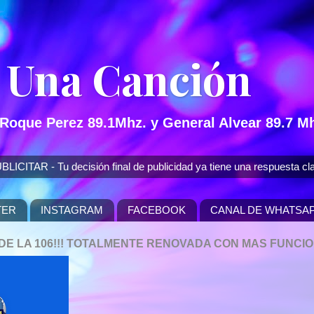
 Una Canción
 Roque Perez 89.1Mhz. y General Alvear 89.7 Mh
 - Tu decisión final de publicidad ya tiene una respuesta cla
TER
INSTAGRAM
FACEBOOK
CANAL DE WHATSA
P DE LA 106!!! TOTALMENTE RENOVADA CON MAS FUNCI