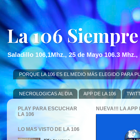
La 106 Siempre
Saladillo 106,1Mhz., 25 de Mayo 106.3 Mhz.,
PORQUE LA 106 ES EL MEDIO MÁS ELEGIDO PARA PUBLICITAR
NECROLOGICAS AL DIA
APP DE LA 106
TWIT
PLAY PARA ESCUCHAR
NUEVA!!! LA AP
LA 106
LO MAS VISTO DE LA 106