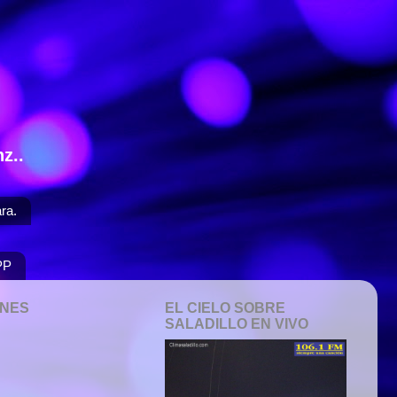
z..
ra.
PP
ONES
EL CIELO SOBRE
SALADILLO EN VIVO