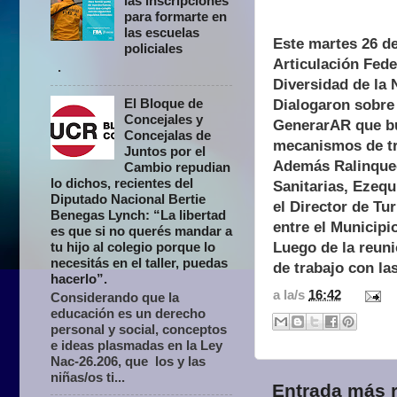
las inscripciones
para formarte en
las escuelas
Este martes 26 de
policiales
Articulación Fede
.
Diversidad de la 
El Bloque de
Dialogaron sobre 
Concejales y
GenerarAR que bus
Concejalas de
mecanismos de tra
Juntos por el
Además Ralinqueo
Cambio repudian
lo dichos, recientes del
Sanitarias, Ezequ
Diputado Nacional Bertie
el Director de Tu
Benegas Lynch: “La libertad
entre el Municipi
es que si no querés mandar a
Luego de la reuni
tu hijo al colegio porque lo
necesitás en el taller, puedas
de trabajo con la
hacerlo”.
a la/s
16:42
Considerando que la
educación es un derecho
personal y social, conceptos
e ideas plasmadas en la Ley
Nac-26.206, que los y las
niñas/os ti...
Entrada más r