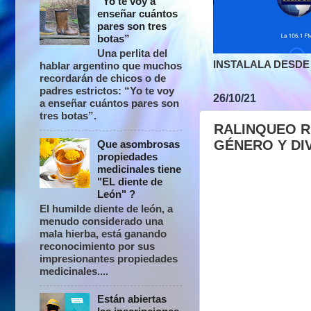
“Yo te voy a
enseñar cuántos
pares son tres
botas”
Una perlita del
INSTALALA DESDE 
hablar argentino que muchos
recordarán de chicos o de
padres estrictos: “Yo te voy
26/10/21
a enseñar cuántos pares son
tres botas”.
RALINQUEO R
GÉNERO Y DI
Que asombrosas
propiedades
medicinales tiene
"EL diente de
León" ?
El humilde diente de león, a
menudo considerado una
mala hierba, está ganando
reconocimiento por sus
impresionantes propiedades
medicinales....
Están abiertas