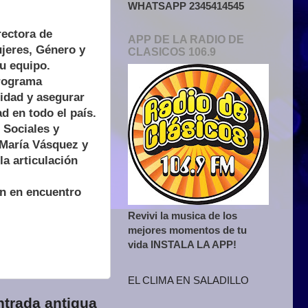
WHATSAPP 2345414545
rectora de
APP DE LA RADIO DE
ujeres, Género y
CLASICOS 106.9
u equipo.
Programa
sidad y asegurar
d en todo el país.
 Sociales y
 María Vásquez y
la articulación
on en encuentro
Revivi la musica de los
mejores momentos de tu
vida INSTALA LA APP!
EL CLIMA EN SALADILLO
ntrada antigua