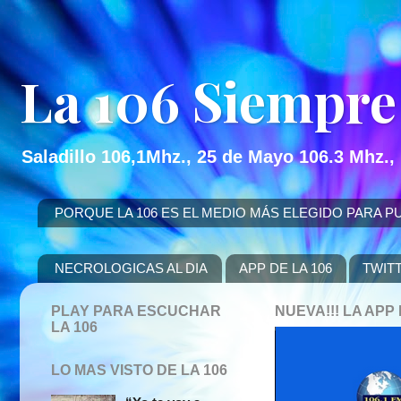
La 106 Siempre
Saladillo 106,1Mhz., 25 de Mayo 106.3 Mhz.,
PORQUE LA 106 ES EL MEDIO MÁS ELEGIDO PARA PUBLICITAR
NECROLOGICAS AL DIA
APP DE LA 106
TWIT
PLAY PARA ESCUCHAR
NUEVA!!! LA AP
LA 106
LO MAS VISTO DE LA 106