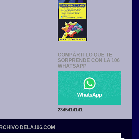
COMPÁRTI LO QUE TE
SORPRENDE CON LA 106
WHATSAPP
2345414141
ARCHIVO DELA106.COM