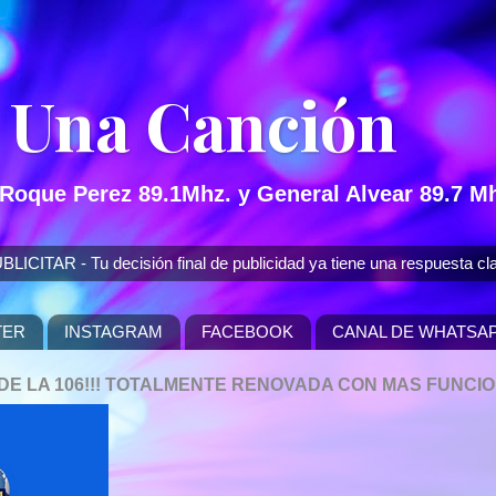
 Una Canción
 Roque Perez 89.1Mhz. y General Alvear 89.7 Mh
 - Tu decisión final de publicidad ya tiene una respuesta cla
TER
INSTAGRAM
FACEBOOK
CANAL DE WHATSA
P DE LA 106!!! TOTALMENTE RENOVADA CON MAS FUNCI