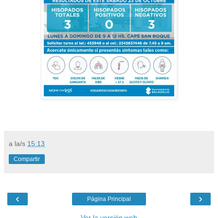
a la/s
15:13
Compartir
‹
›
Página Principal
Ver la versión web