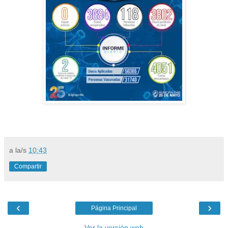
a la/s
10:43
Compartir
‹
›
Página Principal
Ver la versión web