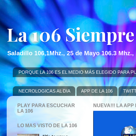
La 106 Siempre
Saladillo 106,1Mhz., 25 de Mayo 106.3 Mhz.,
PORQUE LA 106 ES EL MEDIO MÁS ELEGIDO PARA PUBLICITAR
NECROLOGICAS AL DIA
APP DE LA 106
TWIT
PLAY PARA ESCUCHAR
NUEVA!!! LA AP
LA 106
LO MAS VISTO DE LA 106