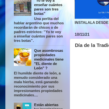
“Yo te voy a
enseñar cuántos
pares son tres
botas”
Una perlita del
INSTALALA DESDE 
hablar argentino que muchos
recordarán de chicos o de
padres estrictos: “Yo te voy
10/11/21
a enseñar cuántos pares son
tres botas”.
Día de la Trad
Que asombrosas
propiedades
medicinales tiene
"EL diente de
León" ?
El humilde diente de león, a
menudo considerado una
mala hierba, está ganando
reconocimiento por sus
impresionantes propiedades
medicinales....
Están abiertas