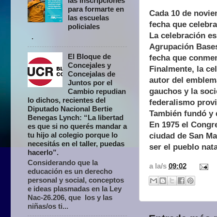
las inscripciones
para formarte en
Cada 10 de novie
las escuelas
fecha que celebra
policiales
La celebración es
.
Agrupación Bases,
El Bloque de
fecha que conmem
Concejales y
Finalmente, la ce
Concejalas de
autor del emblemá
Juntos por el
gauchos y la soci
Cambio repudian
lo dichos, recientes del
federalismo prov
Diputado Nacional Bertie
También fundó y d
Benegas Lynch: “La libertad
En 1975 el Congres
es que si no querés mandar a
tu hijo al colegio porque lo
ciudad de San Mar
necesitás en el taller, puedas
ser el pueblo nat
hacerlo”.
Considerando que la
a la/s
09:02
educación es un derecho
personal y social, conceptos
e ideas plasmadas en la Ley
Nac-26.206, que los y las
niñas/os ti...