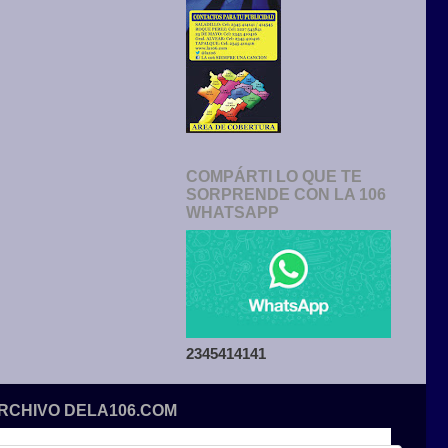
COMPÁRTI LO QUE TE
SORPRENDE CON LA 106
WHATSAPP
2345414141
ARCHIVO DELA106.COM