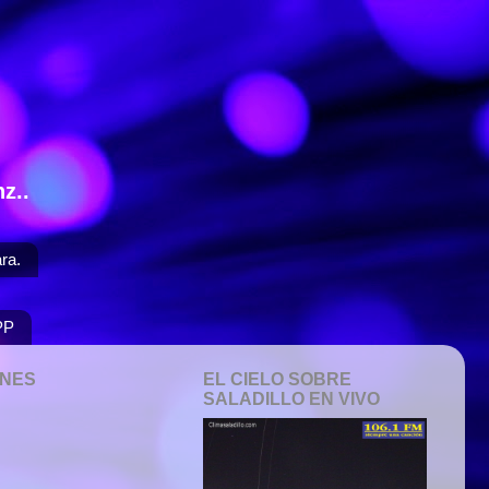
z..
ra.
PP
ONES
EL CIELO SOBRE
SALADILLO EN VIVO