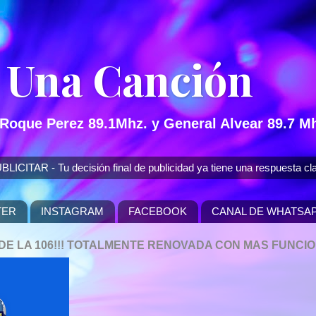
 Una Canción
 Roque Perez 89.1Mhz. y General Alvear 89.7 Mh
 - Tu decisión final de publicidad ya tiene una respuesta cla
TER
INSTAGRAM
FACEBOOK
CANAL DE WHATSA
P DE LA 106!!! TOTALMENTE RENOVADA CON MAS FUNCI