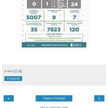
a la/s
07:46
Compartir
‹
›
Página Principal
Ver la versión web