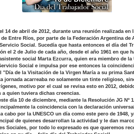
el 14 de abril de 2012, durante una reunión realizada en 
 de Entre Ríos, por parte de la Federación Argentina de
Servicio Social. Sucedía que hasta entonces el día del T
ión el 2 de Julio de cada año, desde el año 1961 en que h
asistente social Marta Ezcurra, quien era miembro de la
Servicio Social e impulsa por ese entonces la coincidenc
l "Día de la Visitación de la Virgen María a su prima Sant
ta jornada acarreaba no solamente un tinte religioso, si
rígenes, motivo por el cual se revisa esto en 2012, debid
 a quien tuviera dichas creencias.
ste día 10 de diciembre, mediante la Resolución JG Nº 1
cipalmente la coincidencia con la declaración universa
a cabo por la UNESCO un día como este pero de 1948, y
cipal de quienes desarrollan la actividad y le dan marc
es Sociales, por todo lo expresado es que queremos rec