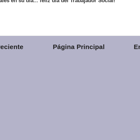
les en su día... feliz día del Trabajador Social!
eciente
Página Principal
E