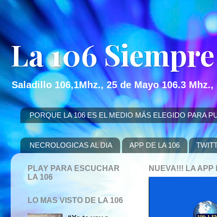
La 106 Siempre
Saladillo 106,1Mhz., 25 de Mayo 106.3 Mhz.,
PORQUE LA 106 ES EL MEDIO MÁS ELEGIDO PARA PUBLICITAR
NECROLOGICAS AL DIA
APP DE LA 106
TWIT
PLAY PARA ESCUCHAR
NUEVA!!! LA AP
LA 106
LO MAS VISTO DE LA 106