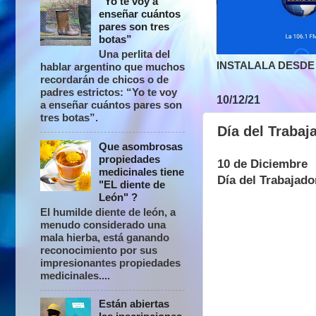
“Yo te voy a
enseñar cuántos
pares son tres
botas”
Una perlita del
INSTALALA DESDE 
hablar argentino que muchos
recordarán de chicos o de
padres estrictos: “Yo te voy
10/12/21
a enseñar cuántos pares son
tres botas”.
Día del Trabaj
Que asombrosas
propiedades
10 de Diciembre
medicinales tiene
Día del Trabajado
"EL diente de
León" ?
El humilde diente de león, a
menudo considerado una
mala hierba, está ganando
reconocimiento por sus
impresionantes propiedades
medicinales....
Están abiertas