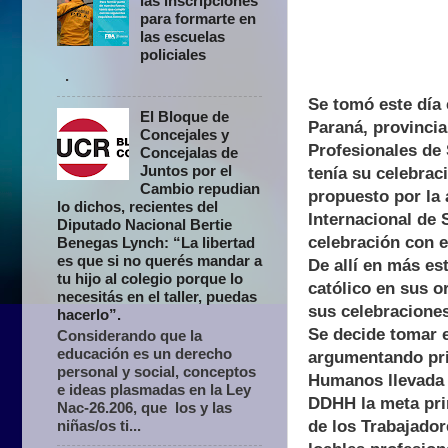
las inscripciones
para formarte en
las escuelas
policiales
.
Se tomó este día 
El Bloque de
Paraná, provincia
Concejales y
Profesionales de 
Concejalas de
Juntos por el
tenía su celebrac
Cambio repudian
propuesto por la 
lo dichos, recientes del
Internacional de 
Diputado Nacional Bertie
celebración con e
Benegas Lynch: “La libertad
es que si no querés mandar a
De allí en más es
tu hijo al colegio porque lo
católico en sus o
necesitás en el taller, puedas
sus celebraciones
hacerlo”.
Se decide tomar e
Considerando que la
educación es un derecho
argumentando prin
personal y social, conceptos
Humanos llevada 
e ideas plasmadas en la Ley
DDHH la meta prin
Nac-26.206, que los y las
niñas/os ti...
de los Trabajador