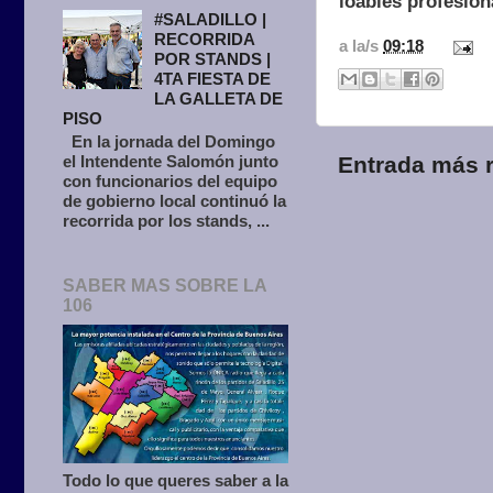
loables profesiona
#SALADILLO |
RECORRIDA
a la/s
09:18
POR STANDS |
4TA FIESTA DE
LA GALLETA DE
PISO
En la jornada del Domingo
el Intendente Salomón junto
Entrada más r
con funcionarios del equipo
de gobierno local continuó la
recorrida por los stands, ...
SABER MAS SOBRE LA
106
Todo lo que queres saber a la