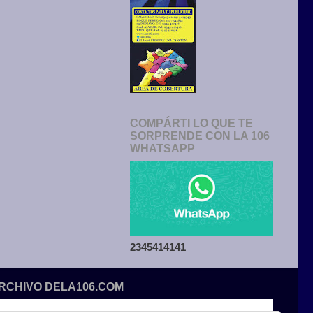
COMPÁRTI LO QUE TE
SORPRENDE CON LA 106
WHATSAPP
2345414141
ARCHIVO DELA106.COM