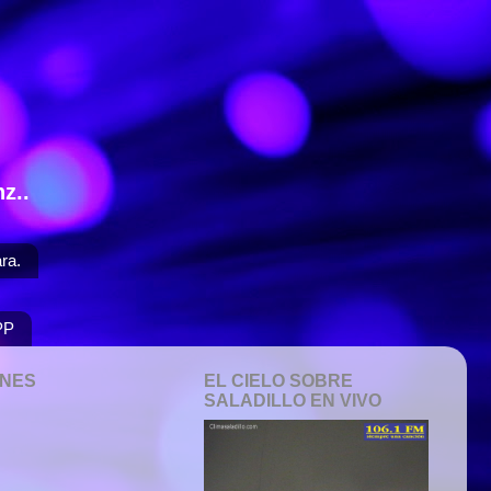
z..
ra.
PP
ONES
EL CIELO SOBRE
SALADILLO EN VIVO