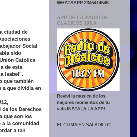
WHATSAPP 2345414545
APP DE LA RADIO DE
CLASICOS 106.9
la ciudad de
 Asociaciones
rabajador Social
abía sido
 Unión Católica
ia de esta
a Isabel".
no que también
o a que dividía en
Revivi la musica de los
/12,
mejores momentos de tu
vida INSTALA LA APP!
l de los Derechos
a que son los
o a la comunidad
EL CLIMA EN SALADILLO
ordar a tan