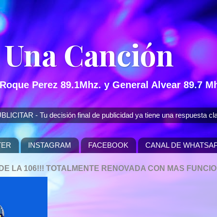
 Una Canción
 Roque Perez 89.1Mhz. y General Alvear 89.7 Mh
 - Tu decisión final de publicidad ya tiene una respuesta cla
TER
INSTAGRAM
FACEBOOK
CANAL DE WHATSA
P DE LA 106!!! TOTALMENTE RENOVADA CON MAS FUNCI