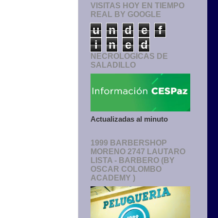
VISITAS HOY EN TIEMPO
REAL BY GOOGLE
u
n
d
e
f
i
n
e
d
NECROLOGICAS DE
SALADILLO
Actualizadas al minuto
1999 BARBERSHOP
MORENO 2747 LAUTARO
LISTA - BARBERO (BY
OSCAR COLOMBO
ACADEMY )