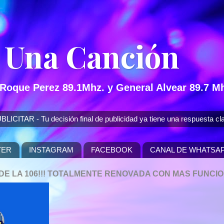
 Una Canción
 Roque Perez 89.1Mhz. y General Alvear 89.7 Mh
 - Tu decisión final de publicidad ya tiene una respuesta cla
TER
INSTAGRAM
FACEBOOK
CANAL DE WHATSA
P DE LA 106!!! TOTALMENTE RENOVADA CON MAS FUNCI