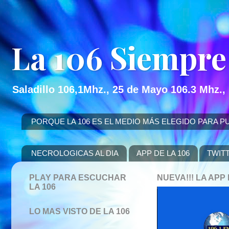
La 106 Siempre
Saladillo 106,1Mhz., 25 de Mayo 106.3 Mhz.,
PORQUE LA 106 ES EL MEDIO MÁS ELEGIDO PARA PUBLICITAR
NECROLOGICAS AL DIA
APP DE LA 106
TWIT
PLAY PARA ESCUCHAR
NUEVA!!! LA AP
LA 106
LO MAS VISTO DE LA 106