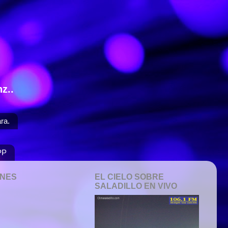
z..
ra.
PP
ONES
EL CIELO SOBRE
SALADILLO EN VIVO