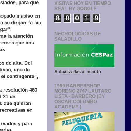
slados, para que
VISITAS HOY EN TIEMPO
REAL BY GOOGLE
isopado masivo en
8
0
0
1
9
e se dirijan “a las
ugar”.
NECROLOGICAS DE
ma la atención
SALADILLO
sabemos que nos
las
s de alta. Del
tivos, uno de
Actualizadas al minuto
 el contingente”,
1999 BARBERSHOP
la resolución 460
MORENO 2747 LAUTARO
l 21 de
LISTA - BARBERO (BY
OSCAR COLOMBO
os que quieran
ACADEMY )
 recreativas en
rivados y para
vadas.