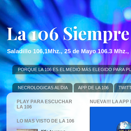
La 106 Siempre
Saladillo 106,1Mhz., 25 de Mayo 106.3 Mhz.,
PORQUE LA 106 ES EL MEDIO MÁS ELEGIDO PARA PUBLICITAR
NECROLOGICAS AL DIA
APP DE LA 106
TWIT
PLAY PARA ESCUCHAR
NUEVA!!! LA AP
LA 106
LO MAS VISTO DE LA 106