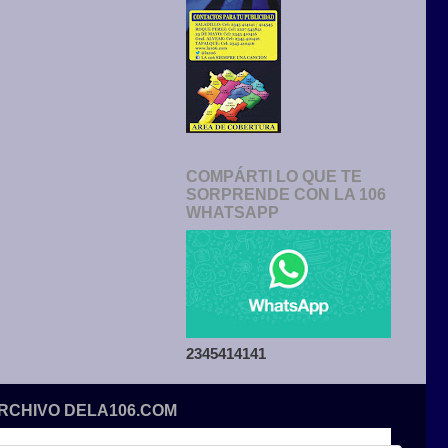
COMPÁRTI LO QUE TE
SORPRENDE CON LA 106
WHATSAPP
2345414141
ARCHIVO DELA106.COM