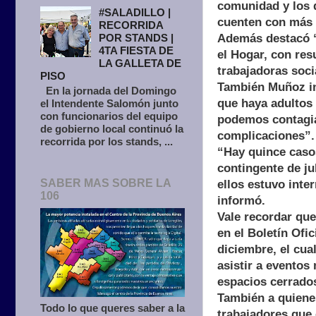
comunidad y los 
#SALADILLO |
cuenten con más 
RECORRIDA
Además destacó “
POR STANDS |
4TA FIESTA DE
el Hogar, con resu
LA GALLETA DE
trabajadoras socia
PISO
También Muñoz in
En la jornada del Domingo
que haya adultos
el Intendente Salomón junto
con funcionarios del equipo
podemos contagiar
de gobierno local continuó la
complicaciones”.
recorrida por los stands, ...
“Hay quince casos
contingente de ju
SABER MAS SOBRE LA
ellos estuvo inte
106
informó.
Vale recordar que
en el Boletín Ofi
diciembre, el cua
asistir a eventos 
espacios cerrado
También a quienes
Todo lo que queres saber a la
trabajadores que 