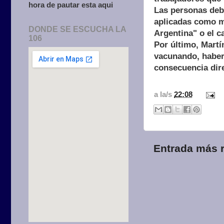
hora de pautar esta aqui
Las personas debe
aplicadas como m
DONDE SE ESCUCHA LA
Argentina" o el c
106
Por último, Martí
vacunando, haber
consecuencia dire
a la/s
22:08
Entrada más r