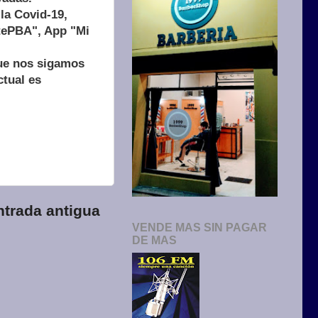
la Covid-19,
tePBA", App "Mi
que nos sigamos
ctual es
ntrada antigua
VENDE MAS SIN PAGAR
DE MAS