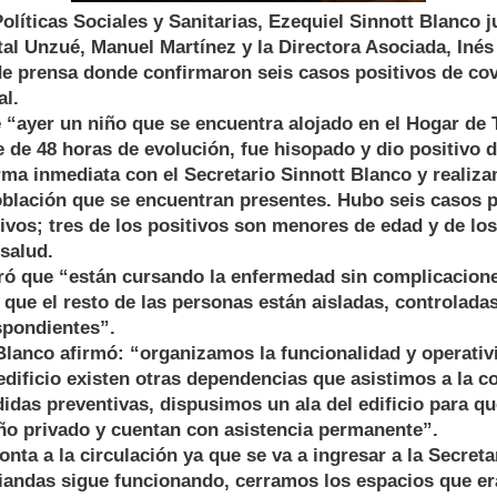
Políticas Sociales y Sanitarias, Ezequiel Sinnott Blanco j
tal Unzué, Manuel Martínez y la Directora Asociada, Iné
de prensa donde confirmaron seis casos positivos de cov
al.
“ayer un niño que se encuentra alojado en el Hogar de T
e de 48 horas de evolución, fue hisopado y dio positivo 
ma inmediata con el Secretario Sinnott Blanco y realiza
oblación que se encuentran presentes. Hubo seis casos p
ivos; tres de los positivos son menores de edad y de lo
salud.
ró que “están cursando la enfermedad sin complicacion
 que el resto de las personas están aisladas, controlada
spondientes”.
Blanco afirmó: “organizamos la funcionalidad y operativ
dificio existen otras dependencias que asistimos a la 
as preventivas, dispusimos un ala del edificio para qu
ño privado y cuentan con asistencia permanente”.
ta a la circulación ya que se va a ingresar a la Secretar
viandas sigue funcionando, cerramos los espacios que era