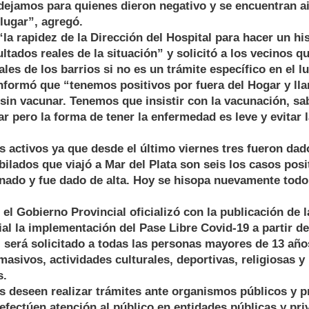
dejamos para quienes dieron negativo y se encuentran ai
lugar”, agregó.
la rapidez de la Dirección del Hospital para hacer un h
ltados reales de la situación” y solicitó a los vecinos qu
les de los barrios si no es un trámite específico en el l
formó que “tenemos positivos por fuera del Hogar y lla
 sin vacunar. Tenemos que insistir con la vacunación, 
 pero la forma de tener la enfermedad es leve y evitar 
 activos ya que desde el último viernes tres fueron dado
bilados que viajó a Mar del Plata son seis los casos posi
rnado y fue dado de alta. Hoy se hisopa nuevamente todo
 el Gobierno Provincial oficializó con la publicación de 
cial la implementación del Pase Libre Covid-19 a partir de
l será solicitado a todas las personas mayores de 13 añ
masivos, actividades culturales, deportivas, religiosas y
s.
 deseen realizar trámites ante organismos públicos y p
efectúen atención al público en entidades públicas y pri