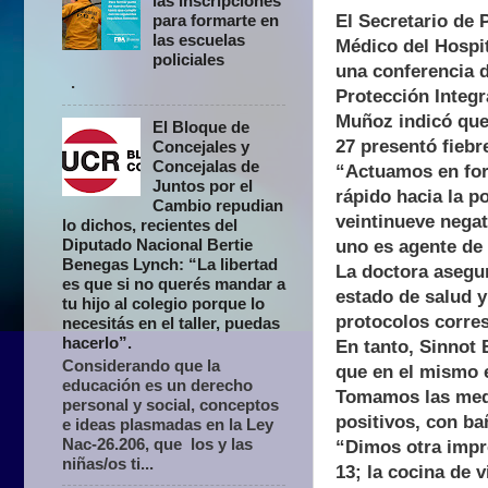
las inscripciones
El Secretario de 
para formarte en
las escuelas
Médico del Hospi
policiales
una conferencia 
.
Protección Integr
Muñoz indicó que 
El Bloque de
27 presentó fiebr
Concejales y
Concejalas de
“Actuamos en for
Juntos por el
rápido hacia la p
Cambio repudian
veintinueve negat
lo dichos, recientes del
Diputado Nacional Bertie
uno es agente de 
Benegas Lynch: “La libertad
La doctora asegu
es que si no querés mandar a
estado de salud y
tu hijo al colegio porque lo
protocolos corre
necesitás en el taller, puedas
hacerlo”.
En tanto, Sinnot 
Considerando que la
que en el mismo e
educación es un derecho
Tomamos las medid
personal y social, conceptos
positivos, con ba
e ideas plasmadas en la Ley
Nac-26.206, que los y las
“Dimos otra impron
niñas/os ti...
13; la cocina de 