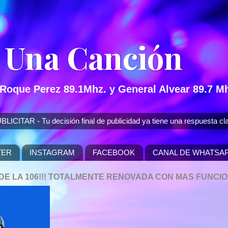
 Una Canción
 Roque Perez 89.1Mhz. y General Alvear 89.7 Mh
 - Tu decisión final de publicidad ya tiene una respuesta cla
TER
INSTAGRAM
FACEBOOK
CANAL DE WHATSA
P DE LA 106!!! TOTALMENTE RENOVADA CON MAS FUNCI