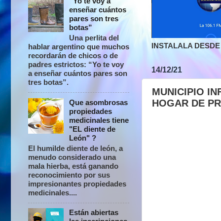
“Yo te voy a
enseñar cuántos
pares son tres
botas”
Una perlita del
INSTALALA DESDE 
hablar argentino que muchos
recordarán de chicos o de
padres estrictos: “Yo te voy
14/12/21
a enseñar cuántos pares son
tres botas”.
MUNICIPIO I
HOGAR DE PR
Que asombrosas
propiedades
medicinales tiene
"EL diente de
León" ?
El humilde diente de león, a
menudo considerado una
mala hierba, está ganando
reconocimiento por sus
impresionantes propiedades
medicinales....
Están abiertas