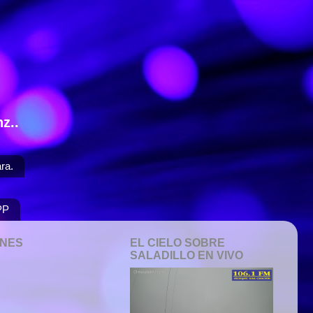
z..
ra.
PP
ONES
EL CIELO SOBRE
SALADILLO EN VIVO