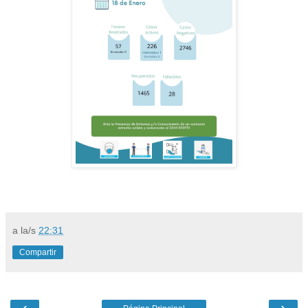
a la/s
22:31
Compartir
‹
›