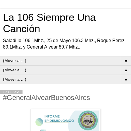
La 106 Siempre Una
Canción
Saladillo 106,1Mhz., 25 de Mayo 106.3 Mhz., Roque Perez
89.1Mhz. y General Alvear 89.7 Mhz..
▼
▼
▼
18/1/22
#GeneralAlvearBuenosAires