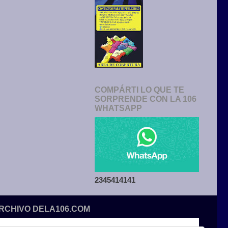
COMPÁRTI LO QUE TE
SORPRENDE CON LA 106
WHATSAPP
2345414141
ARCHIVO DELA106.COM