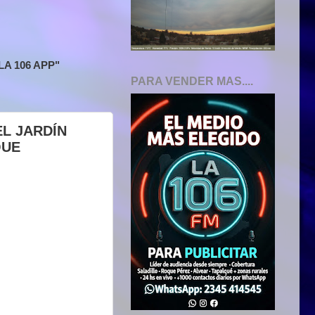
A 106 APP"
PARA VENDER MAS....
L JARDÍN
QUE