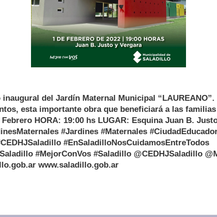
o inaugural del Jardín Maternal Municipal “LAUREANO”
ntos, esta importante obra que beneficiará a las familias
e Febrero HORA: 19:00 hs LUGAR: Esquina Juan B. Justo
inesMaternales #Jardines #Maternales #CiudadEducado
CEDHJSaladillo #EnSaladilloNosCuidamosEntreTodos
Saladillo #MejorConVos #Saladillo @CEDHJSaladillo @M
lo.gob.ar www.saladillo.gob.ar