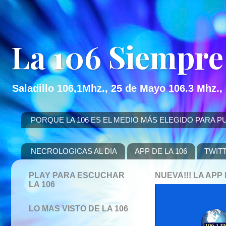
La 106 Siempre
Saladillo 106,1Mhz., 25 de Mayo 106.3 Mhz.,
PORQUE LA 106 ES EL MEDIO MÁS ELEGIDO PARA PUBLICITAR
NECROLOGICAS AL DIA
APP DE LA 106
TWIT
PLAY PARA ESCUCHAR
NUEVA!!! LA AP
LA 106
LO MAS VISTO DE LA 106