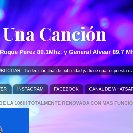
 Una Canción
 Roque Perez 89.1Mhz. y General Alvear 89.7 Mh
 - Tu decisión final de publicidad ya tiene una respuesta cla
TER
INSTAGRAM
FACEBOOK
CANAL DE WHATSA
P DE LA 106!!! TOTALMENTE RENOVADA CON MAS FUNCI