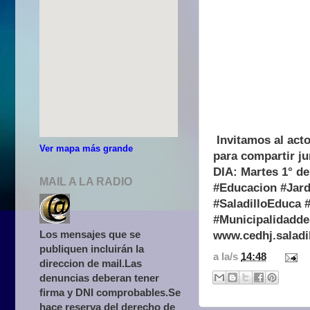
Invitamos al act
Ver mapa más grande
para compartir ju
DIA: Martes 1° d
MAIL A LA RADIO
#Educacion #Jard
#SaladilloEduca
#
#Municipalidadde
Los mensajes que se
www.cedhj.saladil
publiquen incluirán la
a la/s
14:48
direccion de mail.Las
denuncias deberan tener
firma y DNI comprobables.Se
hace reserva del derecho de