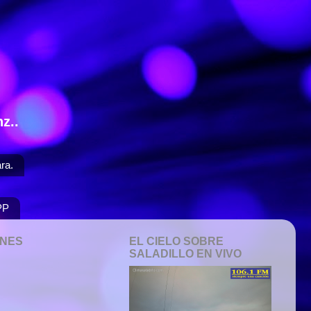
z..
ra.
PP
ONES
EL CIELO SOBRE
SALADILLO EN VIVO