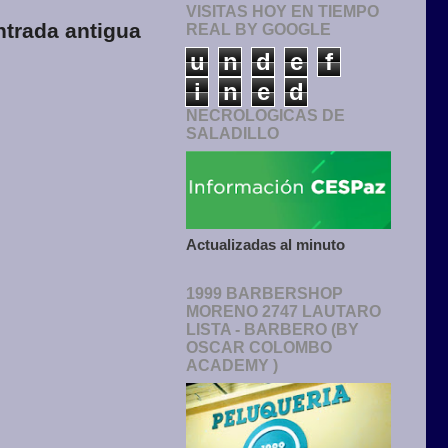
VISITAS HOY EN TIEMPO
ntrada antigua
REAL BY GOOGLE
u
n
d
e
f
i
n
e
d
NECROLOGICAS DE
SALADILLO
Actualizadas al minuto
1999 BARBERSHOP
MORENO 2747 LAUTARO
LISTA - BARBERO (BY
OSCAR COLOMBO
ACADEMY )