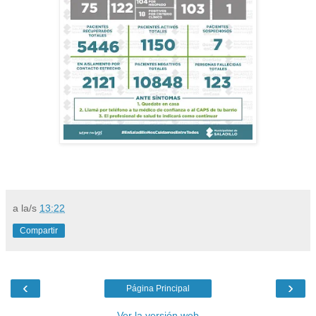
a la/s
13:22
Compartir
‹
›
Página Principal
Ver la versión web