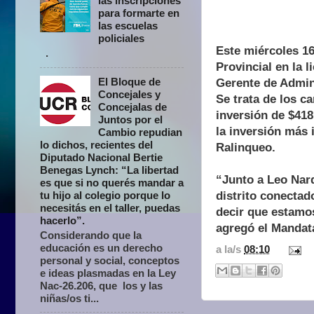
las inscripciones
para formarte en
las escuelas
policiales
Este miércoles 16
.
Provincial en la 
El Bloque de
Gerente de Admin
Concejales y
Se trata de los 
Concejalas de
inversión de $418
Juntos por el
la inversión más
Cambio repudian
lo dichos, recientes del
Ralinqueo.
Diputado Nacional Bertie
Benegas Lynch: “La libertad
“Junto a Leo Nar
es que si no querés mandar a
distrito conectad
tu hijo al colegio porque lo
necesitás en el taller, puedas
decir que estamo
hacerlo”.
agregó el Mandat
Considerando que la
educación es un derecho
a la/s
08:10
personal y social, conceptos
e ideas plasmadas en la Ley
Nac-26.206, que los y las
niñas/os ti...