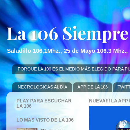
La 106 Siempre
Saladillo 106,1Mhz., 25 de Mayo 106.3 Mhz.,
PORQUE LA 106 ES EL MEDIO MÁS ELEGIDO PARA PUBLICITAR
NECROLOGICAS AL DIA
APP DE LA 106
TWIT
PLAY PARA ESCUCHAR
NUEVA!!! LA AP
LA 106
LO MAS VISTO DE LA 106