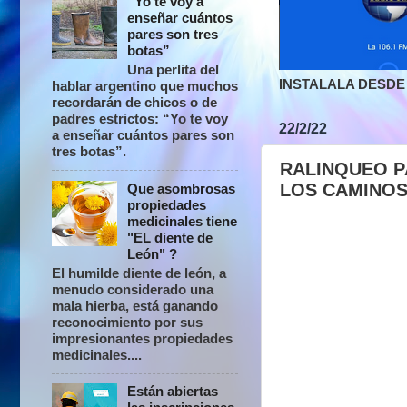
“Yo te voy a
enseñar cuántos
pares son tres
botas”
Una perlita del
INSTALALA DESDE 
hablar argentino que muchos
recordarán de chicos o de
padres estrictos: “Yo te voy
22/2/22
a enseñar cuántos pares son
tres botas”.
RALINQUEO PA
LOS CAMINOS
Que asombrosas
propiedades
medicinales tiene
"EL diente de
León" ?
El humilde diente de león, a
menudo considerado una
mala hierba, está ganando
reconocimiento por sus
impresionantes propiedades
medicinales....
Están abiertas