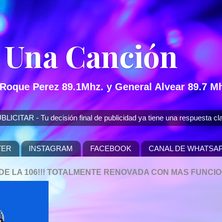
 Una Canción
 Roque Perez 89.1Mhz. y General Alvear 89.7 Mh
 - Tu decisión final de publicidad ya tiene una respuesta cla
TER
INSTAGRAM
FACEBOOK
CANAL DE WHATSA
P DE LA 106!!! TOTALMENTE RENOVADA CON MAS FUNCI