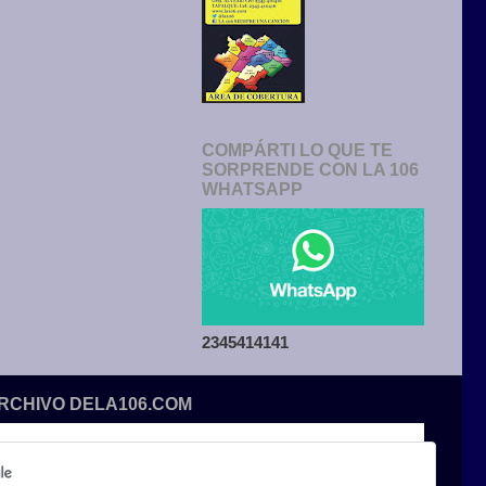
COMPÁRTI LO QUE TE
SORPRENDE CON LA 106
WHATSAPP
2345414141
ARCHIVO DELA106.COM