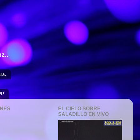
z..
ra.
PP
ONES
EL CIELO SOBRE
SALADILLO EN VIVO