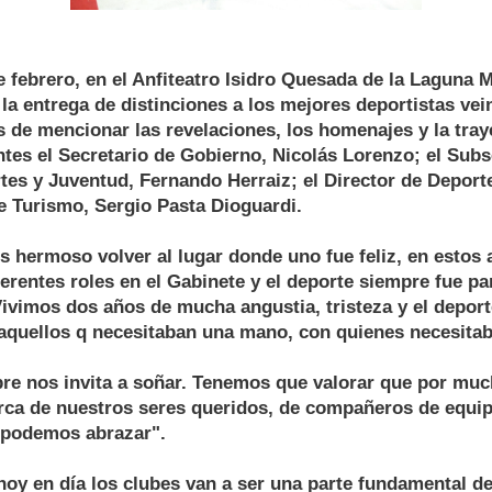
e febrero, en el Anfiteatro Isidro Quesada de la Laguna Mu
 la entrega de distinciones a los mejores deportistas ve
 de mencionar las revelaciones, los homenajes y la tray
tes el Secretario de Gobierno, Nicolás Lorenzo; el Subs
es y Juventud, Fernando Herraiz; el Director de Deport
e Turismo, Sergio Pasta Dioguardi.
es hermoso volver al lugar donde uno fue feliz, en estos
erentes roles en el Gabinete y el deporte siempre fue pa
 Vivimos dos años de mucha angustia, tristeza y el depor
 aquellos q necesitaban una mano, con quienes necesita
pre nos invita a soñar. Tenemos que valorar que por mu
rca de nuestros seres queridos, de compañeros de equip
a podemos abrazar".
oy en día los clubes van a ser una parte fundamental de