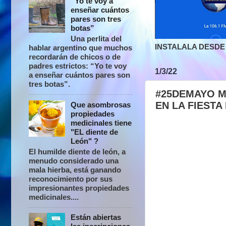
“Yo te voy a
enseñar cuántos
pares son tres
botas”
Una perlita del
INSTALALA DESDE 
hablar argentino que muchos
recordarán de chicos o de
padres estrictos: “Yo te voy
1/3/22
a enseñar cuántos pares son
tres botas”.
#25DEMAYO M
EN LA FIESTA
Que asombrosas
propiedades
medicinales tiene
"EL diente de
León" ?
El humilde diente de león, a
menudo considerado una
mala hierba, está ganando
reconocimiento por sus
impresionantes propiedades
medicinales....
Están abiertas