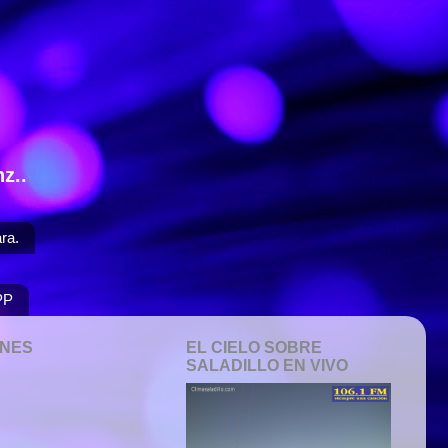
z..
ra.
PP
ONES
EL CIELO SOBRE
SALADILLO EN VIVO