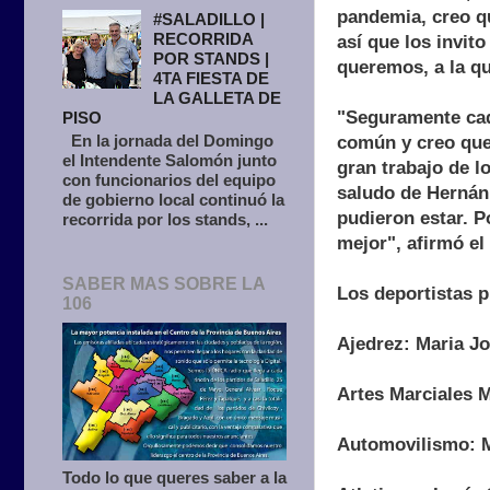
pandemia, creo qu
#SALADILLO |
RECORRIDA
así que los invit
POR STANDS |
queremos, a la q
4TA FIESTA DE
LA GALLETA DE
"Seguramente cad
PISO
En la jornada del Domingo
común y creo que 
el Intendente Salomón junto
gran trabajo de l
con funcionarios del equipo
saludo de Hernán
de gobierno local continuó la
pudieron estar. P
recorrida por los stands, ...
mejor", afirmó el
SABER MAS SOBRE LA
Los deportistas 
106
Ajedrez: Maria J
Artes Marciales M
Automovilismo: M
Todo lo que queres saber a la