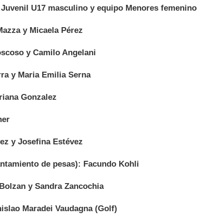
 Juvenil U17 masculino y equipo Menores femenino
Mazza y Micaela Pérez
scoso y Camilo Angelani
ra y Maria Emilia Serna
Oriana Gonzalez
her
ez y Josefina Estévez
antamiento de pesas): Facundo Kohli
Bolzan y Sandra Zancochia
nislao Maradei Vaudagna (Golf)