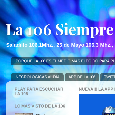
La 106 Siempre
Saladillo 106,1Mhz., 25 de Mayo 106.3 Mhz.,
PORQUE LA 106 ES EL MEDIO MÁS ELEGIDO PARA PUBLICITAR
NECROLOGICAS AL DIA
APP DE LA 106
TWIT
PLAY PARA ESCUCHAR
NUEVA!!! LA AP
LA 106
LO MAS VISTO DE LA 106