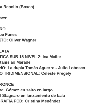
ia Repollo (Boxeo)
ses:
ORO
pe Funes
TO: Oliver Wagner
LATA
ICA SUB 15 NIVEL 2: Isa Meiler
anislao Maradei
: La dupla Tomás Aguerre - Julio Lobosco
 TRIDIMENSIONAL: Celeste Pregely
BRONCE
l Gómez en salto en largo
 Stagnaro en lanzamiento de bala
AFÍA PCD: Cristina Menéndez