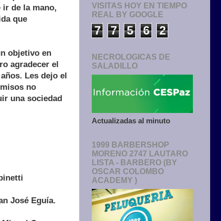
VISITAS HOY EN TIEMPO
 ir de la mano,
REAL BY GOOGLE
ida que
7
7
5
6
2
n objetivo en
NECROLOGICAS DE
ro agradecer el
SALADILLO
 años. Les dejo el
omisos no
uir una sociedad
Actualizadas al minuto
1999 BARBERSHOP
MORENO 2747 LAUTARO
LISTA - BARBERO (BY
OSCAR COLOMBO
inetti
ACADEMY )
an José Eguía.