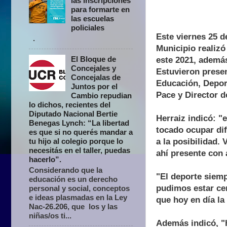
las inscripciones
para formarte en
las escuelas
policiales
Este viernes 25 d
.
Municipio realizó
El Bloque de
este 2021, además
Concejales y
Estuvieron presen
Concejalas de
Educación, Deport
Juntos por el
Pace y Director d
Cambio repudian
lo dichos, recientes del
Diputado Nacional Bertie
Herraiz indicó: "
Benegas Lynch: “La libertad
tocado ocupar dif
es que si no querés mandar a
a la posibilidad.
tu hijo al colegio porque lo
necesitás en el taller, puedas
ahí presente con
hacerlo”.
Considerando que la
"El deporte siem
educación es un derecho
pudimos estar ce
personal y social, conceptos
e ideas plasmadas en la Ley
que hoy en día l
Nac-26.206, que los y las
niñas/os ti...
Además indicó, "h