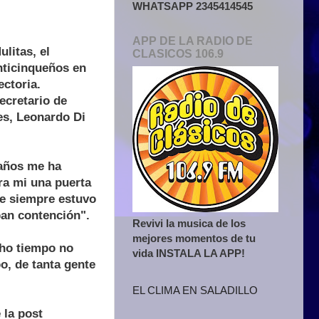
WHATSAPP 2345414545
APP DE LA RADIO DE
litas, el
CLASICOS 106.9
inticinqueños en
ectoria.
ecretario de
es, Leonardo Di
 años me ha
ra mi una puerta
te siempre estuvo
ban contención".
Revivi la musica de los
mejores momentos de tu
cho tiempo no
vida INSTALA LA APP!
o, de tanta gente
EL CLIMA EN SALADILLO
 la post