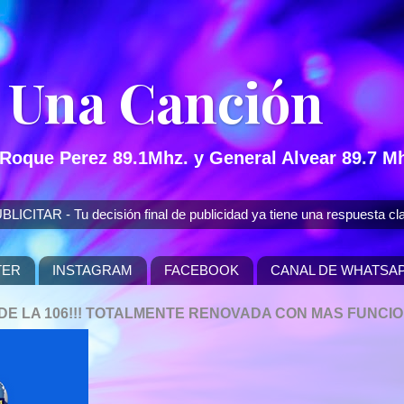
 Una Canción
 Roque Perez 89.1Mhz. y General Alvear 89.7 Mh
 - Tu decisión final de publicidad ya tiene una respuesta cla
TER
INSTAGRAM
FACEBOOK
CANAL DE WHATSA
P DE LA 106!!! TOTALMENTE RENOVADA CON MAS FUNCI