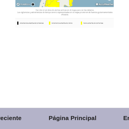
eciente
Página Principal
E