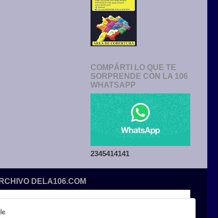
COMPÁRTI LO QUE TE
SORPRENDE CON LA 106
WHATSAPP
2345414141
ARCHIVO DELA106.COM