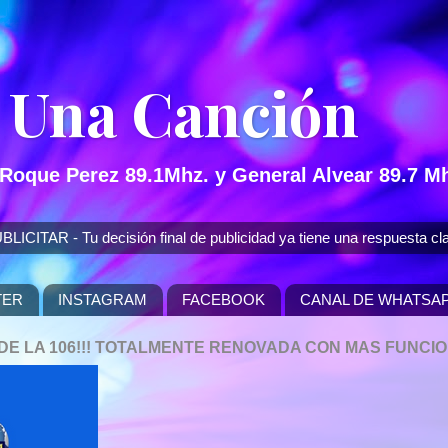
 Una Canción
 Roque Perez 89.1Mhz. y General Alvear 89.7 Mh
 - Tu decisión final de publicidad ya tiene una respuesta cla
TER
INSTAGRAM
FACEBOOK
CANAL DE WHATSA
P DE LA 106!!! TOTALMENTE RENOVADA CON MAS FUNCI