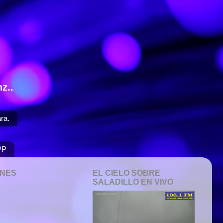
z..
ra.
PP
ONES
EL CIELO SOBRE
SALADILLO EN VIVO