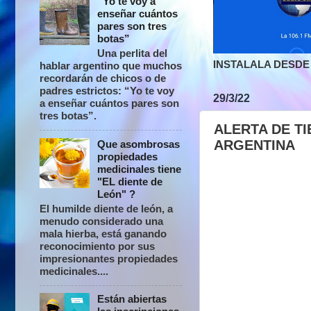
“Yo te voy a
enseñar cuántos
pares son tres
botas”
Una perlita del
INSTALALA DESDE 
hablar argentino que muchos
recordarán de chicos o de
padres estrictos: “Yo te voy
29/3/22
a enseñar cuántos pares son
tres botas”.
ALERTA DE T
ARGENTINA
Que asombrosas
propiedades
medicinales tiene
"EL diente de
León" ?
El humilde diente de león, a
menudo considerado una
mala hierba, está ganando
reconocimiento por sus
impresionantes propiedades
medicinales....
Están abiertas