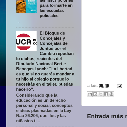
las inscripciones
para formarte en
las escuelas
policiales
.
El Bloque de
Concejales y
Concejalas de
Juntos por el
Cambio repudian
lo dichos, recientes del
Diputado Nacional Bertie
Benegas Lynch: “La libertad
es que si no querés mandar a
tu hijo al colegio porque lo
necesitás en el taller, puedas
a la/s
09:48
hacerlo”.
Considerando que la
educación es un derecho
personal y social, conceptos
e ideas plasmadas en la Ley
Entrada más r
Nac-26.206, que los y las
niñas/os ti...