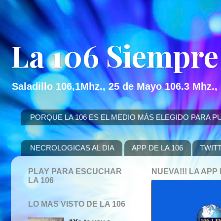
La 106 Siempre
Saladillo 106,1Mhz., 25 de Mayo 106.3 Mhz.,
PORQUE LA 106 ES EL MEDIO MÁS ELEGIDO PARA PUBLICITAR
NECROLOGICAS AL DIA
APP DE LA 106
TWIT
PLAY PARA ESCUCHAR
NUEVA!!! LA AP
LA 106
LO MAS VISTO DE LA 106