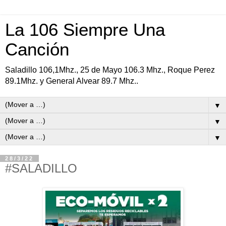
La 106 Siempre Una
Canción
Saladillo 106,1Mhz., 25 de Mayo 106.3 Mhz., Roque Perez
89.1Mhz. y General Alvear 89.7 Mhz..
▼
▼
▼
28/3/22
#SALADILLO