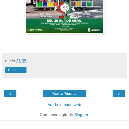
a la/s
21:35
Compartir
‹
›
Página Principal
Ver la versión web
Con tecnología de
Blogger
.