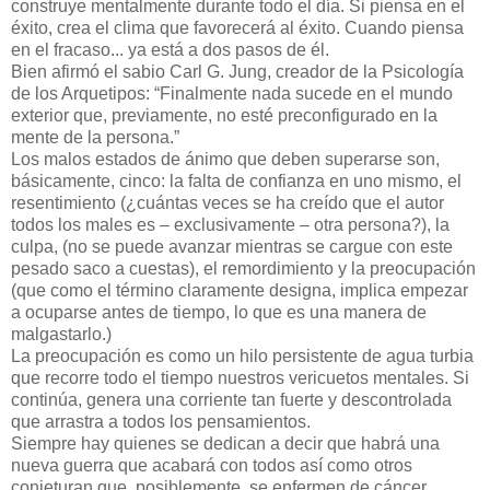
construye mentalmente durante todo el día. Si piensa en el
éxito, crea el clima que favorecerá al éxito. Cuando piensa
en el fracaso... ya está a dos pasos de él.
Bien afirmó el sabio Carl G. Jung, creador de la Psicología
de los Arquetipos: “Finalmente nada sucede en el mundo
exterior que, previamente, no esté preconfigurado en la
mente de la persona.”
Los malos estados de ánimo que deben superarse son,
básicamente, cinco: la falta de confianza en uno mismo, el
resentimiento (¿cuántas veces se ha creído que el autor
todos los males es – exclusivamente – otra persona?), la
culpa, (no se puede avanzar mientras se cargue con este
pesado saco a cuestas), el remordimiento y la preocupación
(que como el término claramente designa, implica empezar
a ocuparse antes de tiempo, lo que es una manera de
malgastarlo.)
La preocupación es como un hilo persistente de agua turbia
que recorre todo el tiempo nuestros vericuetos mentales. Si
continúa, genera una corriente tan fuerte y descontrolada
que arrastra a todos los pensamientos.
Siempre hay quienes se dedican a decir que habrá una
nueva guerra que acabará con todos así como otros
conjeturan que, posiblemente, se enfermen de cáncer