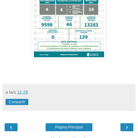
a la/s
11:28
Compartir
‹
›
Página Principal