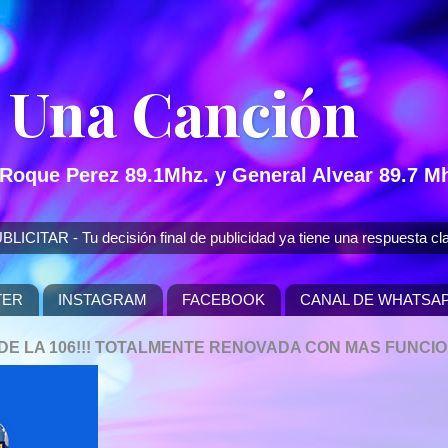
 Una Canción
 Roque Perez 89.1Mhz. y General Alvear 89.7 Mh
 - Tu decisión final de publicidad ya tiene una respuesta cla
TER
INSTAGRAM
FACEBOOK
CANAL DE WHATSA
P DE LA 106!!! TOTALMENTE RENOVADA CON MAS FUNCI