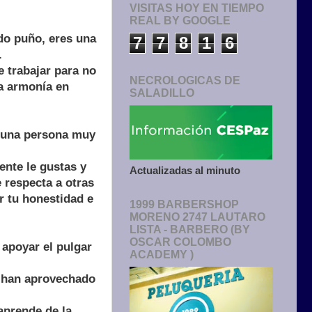
VISITAS HOY EN TIEMPO
REAL BY GOOGLE
do puño, eres una
7
7
8
1
6
.
e trabajar para no
NECROLOGICAS DE
la armonía en
SALADILLO
s una persona muy
ente le gustas y
Actualizadas al minuto
e respecta a otras
r tu honestidad e
1999 BARBERSHOP
MORENO 2747 LAUTARO
LISTA - BARBERO (BY
OSCAR COLOMBO
 apoyar el pulgar
ACADEMY )
.
e han aprovechado
aprende de la