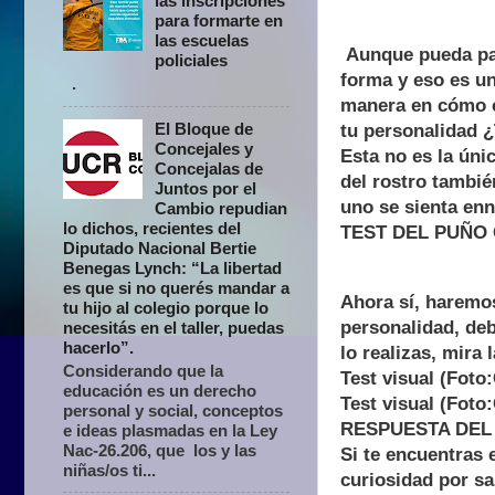
las inscripciones
para formarte en
las escuelas
Aunque pueda par
policiales
forma y eso es un
.
manera en cómo c
El Bloque de
tu personalidad ¿
Concejales y
Esta no es la úni
Concejalas de
del rostro tambié
Juntos por el
uno se sienta enn 
Cambio repudian
lo dichos, recientes del
TEST DEL PUÑO
Diputado Nacional Bertie
Benegas Lynch: “La libertad
es que si no querés mandar a
Ahora sí, haremos
tu hijo al colegio porque lo
personalidad, de
necesitás en el taller, puedas
hacerlo”.
lo realizas, mira
Considerando que la
Test visual (Foto
educación es un derecho
Test visual (Foto
personal y social, conceptos
RESPUESTA DEL 
e ideas plasmadas en la Ley
Nac-26.206, que los y las
Si te encuentras 
niñas/os ti...
curiosidad por sa