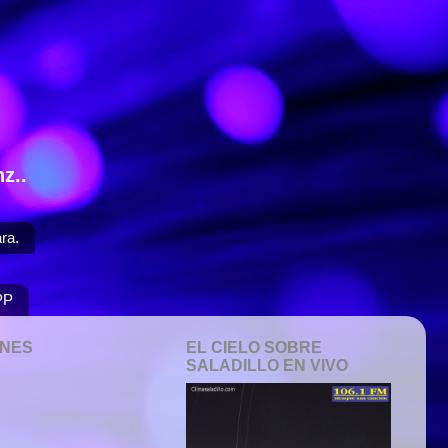
z..
ra.
PP
ONES
EL CIELO SOBRE
SALADILLO EN VIVO