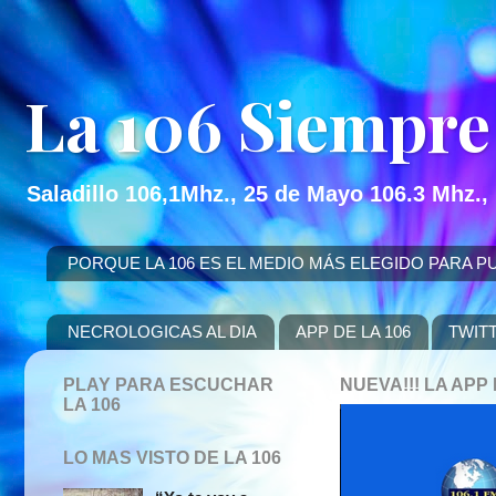
La 106 Siempre
Saladillo 106,1Mhz., 25 de Mayo 106.3 Mhz.,
PORQUE LA 106 ES EL MEDIO MÁS ELEGIDO PARA PUBLICITAR
NECROLOGICAS AL DIA
APP DE LA 106
TWIT
PLAY PARA ESCUCHAR
NUEVA!!! LA AP
LA 106
LO MAS VISTO DE LA 106