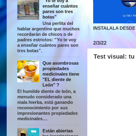
“Yo te voy a
enseñar cuántos
pares son tres
botas”
Una perlita del
INSTALALA DESDE 
hablar argentino que muchos
recordarán de chicos o de
padres estrictos: “Yo te voy
2/3/22
a enseñar cuántos pares son
tres botas”.
Test visual: t
Que asombrosas
propiedades
medicinales tiene
"EL diente de
León" ?
El humilde diente de león, a
menudo considerado una
mala hierba, está ganando
reconocimiento por sus
impresionantes propiedades
medicinales....
Están abiertas