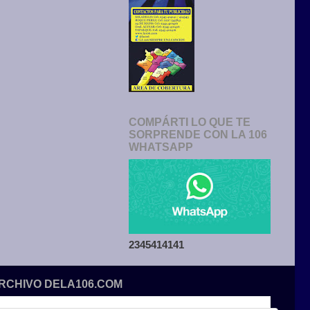
COMPÁRTI LO QUE TE
SORPRENDE CON LA 106
WHATSAPP
2345414141
ARCHIVO DELA106.COM