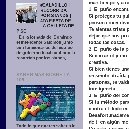
más tiempo y a co
#SALADILLO |
1. El puño encant
RECORRIDA
POR STANDS |
Si proteges tu p
4TA FIESTA DE
persona muy divert
LA GALLETA DE
Te sientes triste
PISO
dejar que sus pro
En la jornada del Domingo
todas las cosas.
el Intendente Salomón junto
con funcionarios del equipo
2. El puño de la 
de gobierno local continuó la
Si cerrar el puño
recorrida por los stands, ...
creativa.
Si bien tienes un
SABER MAS SOBRE LA
se siente atraída 
106
personas, te vald
inteligencia.
3. El puño del co
Si tu método para
contra el dedo í
Desafortunadamen
de ti en algún mo
Todo lo que queres saber a la
Cuando alguien us