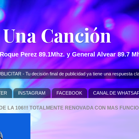
 Una Canción
 Roque Perez 89.1Mhz. y General Alvear 89.7 Mh
 - Tu decisión final de publicidad ya tiene una respuesta cla
TER
INSTAGRAM
FACEBOOK
CANAL DE WHATSA
P DE LA 106!!! TOTALMENTE RENOVADA CON MAS FUNCI