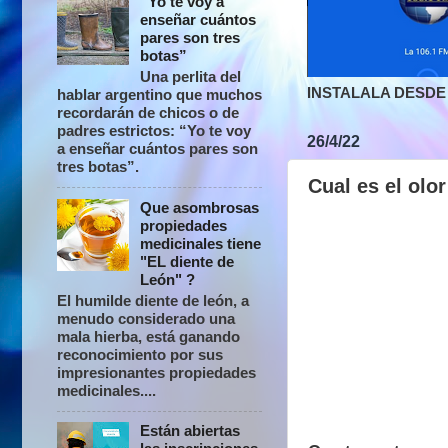
“Yo te voy a
enseñar cuántos
pares son tres
botas”
Una perlita del
INSTALALA DESDE 
hablar argentino que muchos
recordarán de chicos o de
padres estrictos: “Yo te voy
26/4/22
a enseñar cuántos pares son
tres botas”.
Cual es el olo
Que asombrosas
propiedades
medicinales tiene
"EL diente de
León" ?
El humilde diente de león, a
menudo considerado una
mala hierba, está ganando
reconocimiento por sus
impresionantes propiedades
medicinales....
Están abiertas