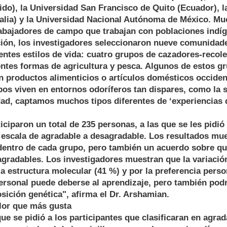
do), la Universidad San Francisco de Quito (Ecuador), l
alia) y la Universidad Nacional Autónoma de México. Mu
rabajadores de campo que trabajan con poblaciones indí
ación, los investigadores seleccionaron nueve comunidad
entes estilos de vida: cuatro grupos de cazadores-recole
entes formas de agricultura y pesca. Algunos de estos g
 productos alimenticios o artículos domésticos occiden
s viven en entornos odoríferos tan dispares, como la se
ad, captamos muchos tipos diferentes de ‘experiencias d
iciparon un total de 235 personas, a las que se les pidió
a escala de agradable a desagradable. Los resultados m
 dentro de cada grupo, pero también un acuerdo sobre qu
gradables. Los investigadores muestran que la variación
a estructura molecular (41 %) y por la preferencia perso
ersonal puede deberse al aprendizaje, pero también podr
ición genética", afirma el Dr. Arshamian.
 olor que más gusta
que se pidió a los participantes que clasificaran en agrad