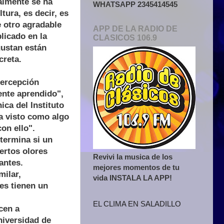
nalmente se ha
WHATSAPP 2345414545
ura, es decir, es
e otro agradable
APP DE LA RADIO DE
licado en la
CLASICOS 106.9
gustan están
creta.
percepción
mente aprendido",
ca del Instituto
ha visto como algo
on ello".
etermina si un
ertos olores
Revivi la musica de los
antes.
mejores momentos de tu
milar,
vida INSTALA LA APP!
es tienen un
EL CLIMA EN SALADILLO
cen a
niversidad de