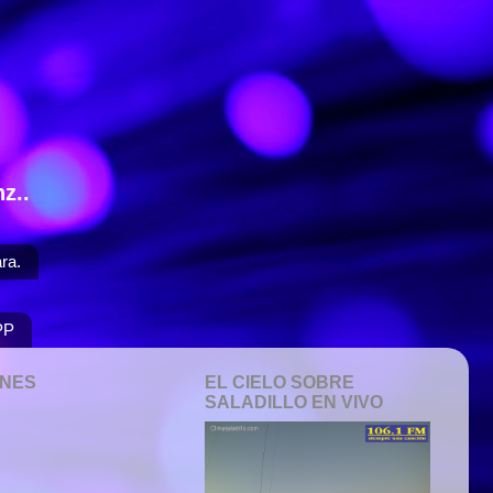
z..
ra.
PP
ONES
EL CIELO SOBRE
SALADILLO EN VIVO