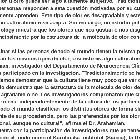
lor u otro puede ser algo altamente subjetivo. Tradicio
ersonas responden a esta cuestión motivadas por su cult
mente aprenden. Este tipo de olor es desagradable y est
o culturalmente se acepta. Sin embargo, un estudio pub
iology muestra que los olores que nos gustan o nos dis
cipalmente por la estructura de la molécula de olor con
nar si las personas de todo el mundo tienen la misma 
stan los mismos tipos de olor, o si esto es algo cultural
ian, investigador del Departamento de Neurociencia Clíni
 participado en la investigación. "Tradicionalmente se 
demos demostrar que la cultura tiene muy poco que ver c
io demuestra que la estructura de la molécula de olor d
 agradable o no. Los investigadores comprobaron que ci
otros, independientemente de la cultura de los particip
todo el mundo clasifican los distintos olores de forma si
e de su procedencia, pero las preferencias por los olor
al, aunque no cultural", afirma el Dr. Arshamian.
enta con la participación de investigadores que pertene
todo el mudo como el Karolinska Institutet (Suecia), la U