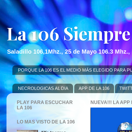
La 106 Siempre
Saladillo 106,1Mhz., 25 de Mayo 106.3 Mhz.,
PORQUE LA 106 ES EL MEDIO MÁS ELEGIDO PARA PUBLICITAR
NECROLOGICAS AL DIA
APP DE LA 106
TWIT
PLAY PARA ESCUCHAR
NUEVA!!! LA AP
LA 106
LO MAS VISTO DE LA 106