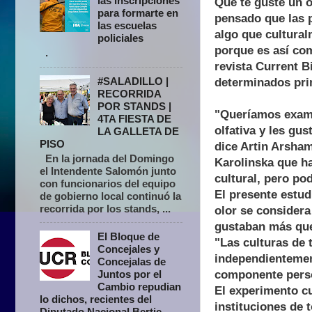
las inscripciones
Que te guste un o
para formarte en
pensado que las p
las escuelas
algo que cultural
policiales
porque es así com
.
revista Current B
#SALADILLO |
determinados prin
RECORRIDA
POR STANDS |
"Queríamos exami
4TA FIESTA DE
olfativa y les gu
LA GALLETA DE
PISO
dice Artin Arsham
En la jornada del Domingo
Karolinska que ha
el Intendente Salomón junto
cultural, pero po
con funcionarios del equipo
El presente estud
de gobierno local continuó la
recorrida por los stands, ...
olor se considera
gustaban más que 
El Bloque de
"Las culturas de 
Concejales y
independientement
Concejalas de
componente person
Juntos por el
Cambio repudian
El experimento cu
lo dichos, recientes del
instituciones de 
Diputado Nacional Bertie