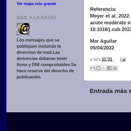
Ver mapa más grande
Referencia:
Meyer et al. 2022
MAIL A LA RADIO
acute moderate ex
10.1016/j.cub.202
Los mensajes que se
Mar Aguilar
publiquen incluirán la
05/04/2022
direccion de mail.Las
denuncias deberan tener
a la/s
11:31
firma y DNI comprobables.Se
hace reserva del derecho de
publicación.
Entrada más r