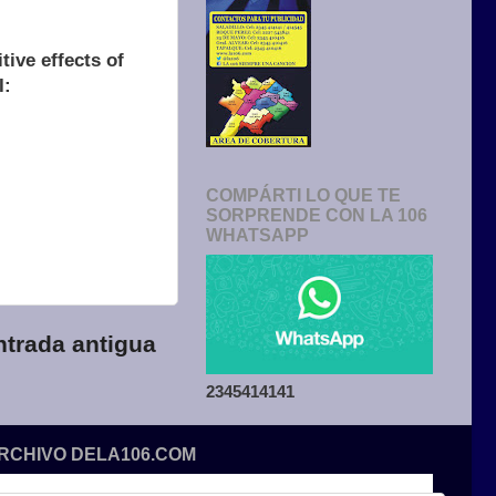
tive effects of
I:
COMPÁRTI LO QUE TE
SORPRENDE CON LA 106
WHATSAPP
ntrada antigua
2345414141
ARCHIVO DELA106.COM