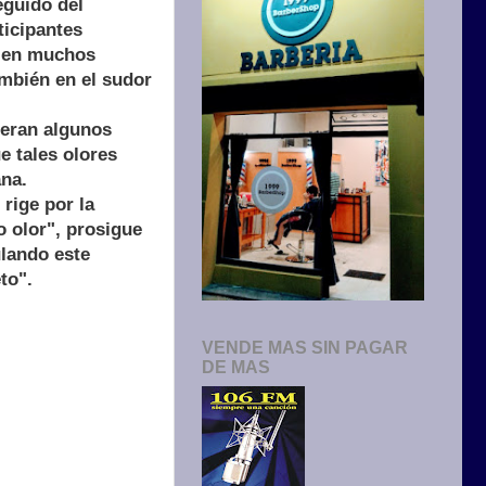
eguido del
ticipantes
a en muchos
ambién en el sudor
deran algunos
e tales olores
ana.
rige por la
o olor", prosigue
ulando este
to".
VENDE MAS SIN PAGAR
DE MAS