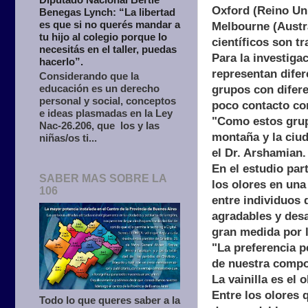
Oxford (Reino Uni
Benegas Lynch: “La libertad
es que si no querés mandar a
Melbourne (Austr
tu hijo al colegio porque lo
científicos son t
necesitás en el taller, puedas
Para la investig
hacerlo”.
representan difer
Considerando que la
educación es un derecho
grupos con difer
personal y social, conceptos
poco contacto con
e ideas plasmadas en la Ley
"Como estos grupo
Nac-26.206, que los y las
montaña y la ciud
niñas/os ti...
el Dr. Arshamian.
En el estudio part
SABER MAS SOBRE LA
los olores en un
106
entre individuos
agradables y desa
gran medida por l
"La preferencia p
de nuestra compos
La vainilla es el
Entre los olores 
Todo lo que queres saber a la