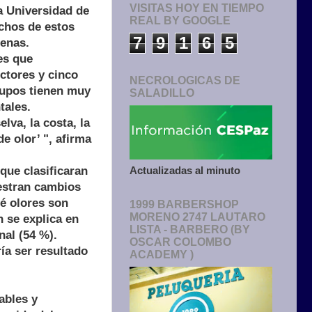
VISITAS HOY EN TIEMPO
a Universidad de
REAL BY GOOGLE
chos de estos
7
9
1
6
5
genas.
es que
ctores y cinco
NECROLOGICAS DE
rupos tienen muy
SALADILLO
tales.
lva, la costa, la
e olor’ ", afirma
 que clasificaran
Actualizadas al minuto
uestran cambios
é olores son
1999 BARBERSHOP
MORENO 2747 LAUTARO
 se explica en
LISTA - BARBERO (BY
nal (54 %).
OSCAR COLOMBO
ía ser resultado
ACADEMY )
ables y