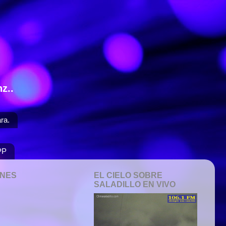
z..
ra.
PP
ONES
EL CIELO SOBRE
SALADILLO EN VIVO