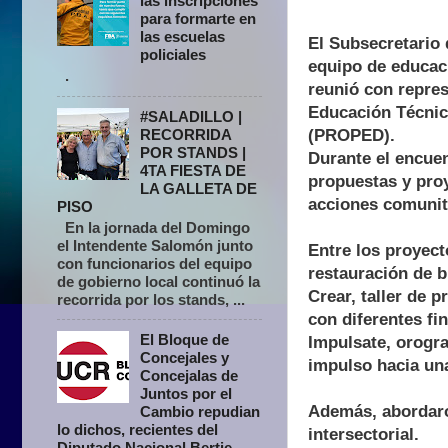
las inscripciones
para formarte en
las escuelas
El Subsecretario 
policiales
equipo de educaci
.
reunió con repre
Educación Técnic
#SALADILLO |
(PROPED).
RECORRIDA
POR STANDS |
Durante el encuen
4TA FIESTA DE
propuestas y proy
LA GALLETA DE
acciones comunita
PISO
En la jornada del Domingo
el Intendente Salomón junto
Entre los proyect
con funcionarios del equipo
restauración de b
de gobierno local continuó la
Crear, taller de 
recorrida por los stands, ...
con diferentes fin
El Bloque de
Impulsate, orogra
Concejales y
impulso hacia una
Concejalas de
Juntos por el
Además, abordaro
Cambio repudian
lo dichos, recientes del
intersectorial.
Diputado Nacional Bertie