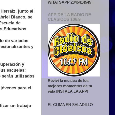
WHATSAPP 2345414545
erraiz, junto al
APP DE LA RADIO DE
briel Blanco, se
CLASICOS 106.9
Escuela de
s Educativos
do de variadas
fesionalizantes y
cuperación y
sus escuelas;
 serán utilizados
Revivi la musica de los
mejores momentos de tu
 jóvenes para el
vida INSTALA LA APP!
EL CLIMA EN SALADILLO
izar un trabajo