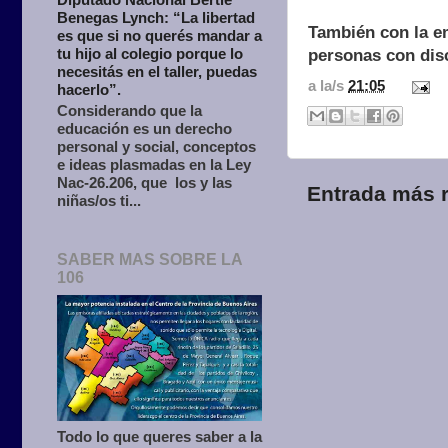
Benegas Lynch: “La libertad
También con la e
es que si no querés mandar a
tu hijo al colegio porque lo
personas con dis
necesitás en el taller, puedas
a la/s
21:05
hacerlo”.
Considerando que la
educación es un derecho
personal y social, conceptos
e ideas plasmadas en la Ley
Nac-26.206, que los y las
Entrada más r
niñas/os ti...
SABER MAS SOBRE LA
106
Todo lo que queres saber a la