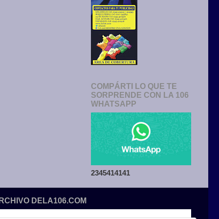
COMPÁRTI LO QUE TE
SORPRENDE CON LA 106
WHATSAPP
2345414141
ARCHIVO DELA106.COM