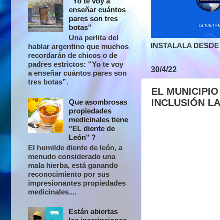
“Yo te voy a
enseñar cuántos
pares son tres
botas”
Una perlita del
INSTALALA DESDE 
hablar argentino que muchos
recordarán de chicos o de
padres estrictos: “Yo te voy
30/4/22
a enseñar cuántos pares son
tres botas”.
EL MUNICIPI
INCLUSIÓN L
Que asombrosas
propiedades
medicinales tiene
"EL diente de
León" ?
El humilde diente de león, a
menudo considerado una
mala hierba, está ganando
reconocimiento por sus
impresionantes propiedades
medicinales....
Están abiertas