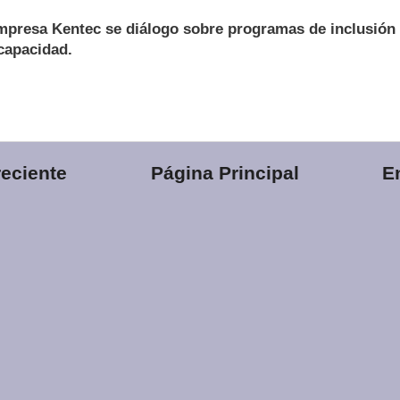
mpresa Kentec se diálogo sobre programas de inclusión 
capacidad.
eciente
Página Principal
E