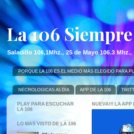
La 106 Siempre
Saladillo 106,1Mhz., 25 de Mayo 106.3 Mhz.,
PORQUE LA 106 ES EL MEDIO MÁS ELEGIDO PARA PUBLICITAR
NECROLOGICAS AL DIA
APP DE LA 106
TWIT
PLAY PARA ESCUCHAR
NUEVA!!! LA AP
LA 106
LO MAS VISTO DE LA 106