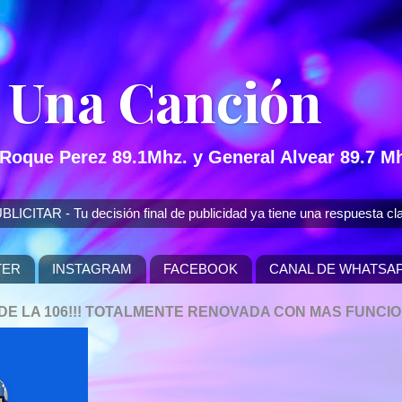
 Una Canción
 Roque Perez 89.1Mhz. y General Alvear 89.7 Mh
 - Tu decisión final de publicidad ya tiene una respuesta cla
TER
INSTAGRAM
FACEBOOK
CANAL DE WHATSA
P DE LA 106!!! TOTALMENTE RENOVADA CON MAS FUNCI