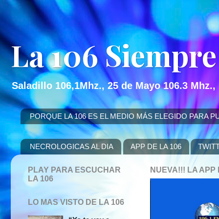
La 106 Siempre
Saladillo 106,1Mhz., 25 de Mayo 106.3 Mhz.,
PORQUE LA 106 ES EL MEDIO MÁS ELEGIDO PARA PUBLICITAR
NECROLOGICAS AL DIA
APP DE LA 106
TWIT
PLAY PARA ESCUCHAR
NUEVA!!! LA AP
LA 106
LO MAS VISTO DE LA 106