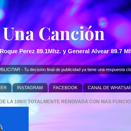
 Una Canción
 Roque Perez 89.1Mhz. y General Alvear 89.7 Mh
 - Tu decisión final de publicidad ya tiene una respuesta cla
TER
INSTAGRAM
FACEBOOK
CANAL DE WHATSA
P DE LA 106!!! TOTALMENTE RENOVADA CON MAS FUNCI