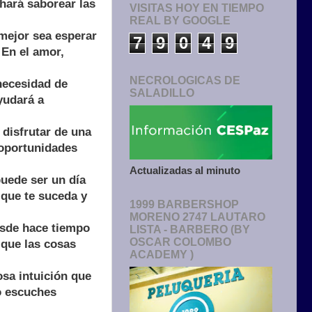
 hará saborear las
VISITAS HOY EN TIEMPO
REAL BY GOOGLE
 mejor sea esperar
7
9
0
4
9
 En el amor,
NECROLOGICAS DE
necesidad de
SALADILLO
yudará a
disfrutar de una
 oportunidades
Actualizadas al minuto
uede ser un día
 que te suceda y
1999 BARBERSHOP
MORENO 2747 LAUTARO
esde hace tiempo
LISTA - BARBERO (BY
OSCAR COLOMBO
 que las cosas
ACADEMY )
osa intuición que
No escuches