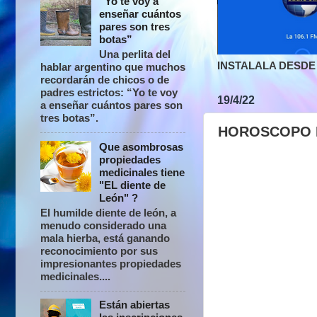
“Yo te voy a
enseñar cuántos
pares son tres
botas”
Una perlita del
INSTALALA DESDE 
hablar argentino que muchos
recordarán de chicos o de
padres estrictos: “Yo te voy
19/4/22
a enseñar cuántos pares son
tres botas”.
HOROSCOPO D
Que asombrosas
propiedades
medicinales tiene
"EL diente de
León" ?
El humilde diente de león, a
menudo considerado una
mala hierba, está ganando
reconocimiento por sus
impresionantes propiedades
medicinales....
Están abiertas