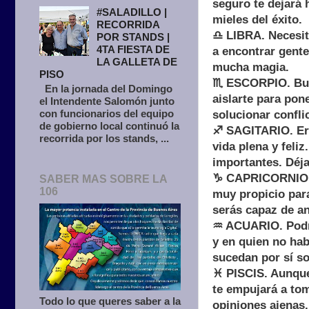
seguro te dejará 
#SALADILLO |
mieles del éxito.
RECORRIDA
♎ LIBRA. Necesita
POR STANDS |
4TA FIESTA DE
a encontrar gente
LA GALLETA DE
mucha magia.
PISO
♏ ESCORPIO. Buen
En la jornada del Domingo
aislarte para pon
el Intendente Salomón junto
con funcionarios del equipo
solucionar conflic
de gobierno local continuó la
♐ SAGITARIO. Ere
recorrida por los stands, ...
vida plena y feli
importantes. Déja
♑ CAPRICORNIO. S
SABER MAS SOBRE LA
106
muy propicio para
serás capaz de an
♒ ACUARIO. Podrá
y en quien no hab
sucedan por sí so
♓ PISCIS. Aunque 
te empujará a tom
Todo lo que queres saber a la
opiniones ajenas.