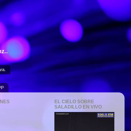
z..
ra.
PP
ONES
EL CIELO SOBRE
SALADILLO EN VIVO