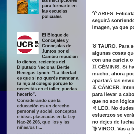
las inscripciones
para formarte en
las escuelas
♈ ARIES. Felicida
policiales
seguirá sonriendo
.
imagen, ya que p
El Bloque de
Concejales y
Concejalas de
♉ TAURO. Para se
Juntos por el
algunas cosas que
Cambio repudian
con una caricia 
lo dichos, recientes del
♊ GÉMINIS. Si has
Diputado Nacional Bertie
Benegas Lynch: “La libertad
mucho, ahora podr
es que si no querés mandar a
apartará las envi
tu hijo al colegio porque lo
♋ CÁNCER. Intenta
necesitás en el taller, puedas
hacerlo”.
para llevar a cab
Considerando que la
que no son lógica
educación es un derecho
♌ LEO. No dudes d
personal y social, conceptos
esfuerzos se ver
e ideas plasmadas en la Ley
no dejes de luchar
Nac-26.206, que los y las
niñas/os ti...
♍ VIRGO. Vas a t