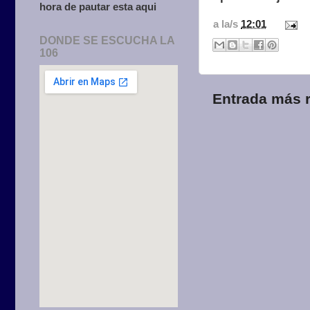
hora de pautar esta aqui
a la/s
12:01
DONDE SE ESCUCHA LA
106
Entrada más r