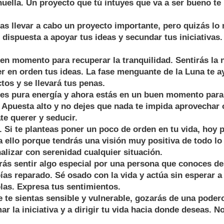
huella. Un proyecto que tú intuyes que va a ser bueno te
s llevar a cabo un proyecto importante, pero quizás lo
 dispuesta a apoyar tus ideas y secundar tus iniciativas.
 momento para recuperar la tranquilidad. Sentirás la 
er en orden tus ideas. La fase menguante de la Luna te a
tos y se llevará tus penas.
s pura energía y ahora estás en un buen momento para 
z. Apuesta alto y no dejes que nada te impida aprovechar
te querer y seducir.
i te planteas poner un poco de orden en tu vida, hoy p
 ello porque tendrás una visión muy positiva de todo lo
alizar con serenidad cualquier situación.
s sentir algo especial por una persona que conoces d
ías reparado. Sé osado con la vida y actúa sin esperar a
las. Expresa tus sentimientos.
te sientas sensible y vulnerable, gozarás de una poder
ar la iniciativa y a dirigir tu vida hacia donde deseas. 