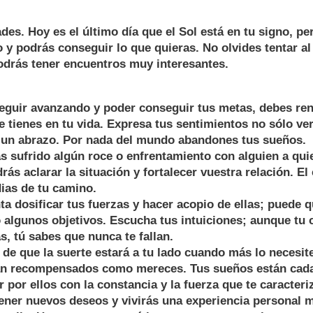
des. Hoy es el último día que el Sol está en tu signo, per
 y podrás conseguir lo que quieras. No olvides tentar al 
odrás tener encuentros muy interesantes.
guir avanzando y poder conseguir tus metas, debes ren
 tienes en tu vida. Expresa tus sentimientos no sólo ve
o un abrazo. Por nada del mundo abandones tus sueños.
 sufrido algún roce o enfrentamiento con alguien a qui
ás aclarar la situación y fortalecer vuestra relación. El
dias de tu camino.
 dosificar tus fuerzas y hacer acopio de ellas; puede q
o algunos objetivos. Escucha tus intuiciones; aunque tu 
s, tú sabes que nunca te fallan.
e que la suerte estará a tu lado cuando más lo necesit
án recompensados como mereces. Tus sueños están cada
 por ellos con la constancia y la fuerza que te caracteri
ener nuevos deseos y vivirás una experiencia personal 