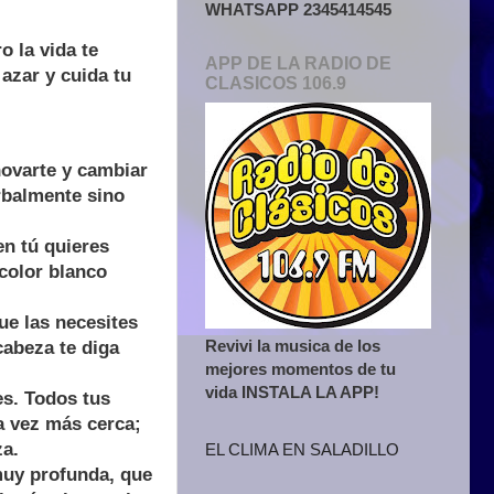
WHATSAPP 2345414545
o la vida te
APP DE LA RADIO DE
azar y cuida tu
CLASICOS 106.9
ovarte y cambiar
rbalmente sino
en tú quieres
 color blanco
ue las necesites
Revivi la musica de los
cabeza te diga
mejores momentos de tu
vida INSTALA LA APP!
es. Todos tus
 vez más cerca;
za.
EL CLIMA EN SALADILLO
muy profunda, que