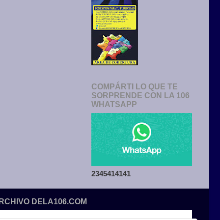
COMPÁRTI LO QUE TE
SORPRENDE CON LA 106
WHATSAPP
2345414141
ARCHIVO DELA106.COM