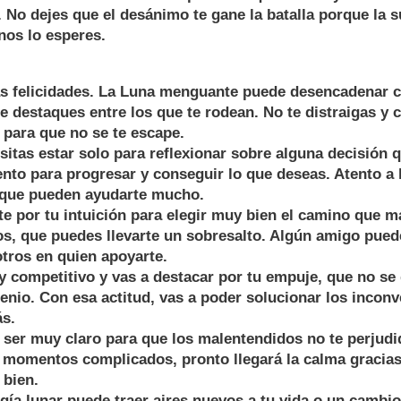
 No dejes que el desánimo te gane la batalla porque la 
nos lo esperes.
felicidades. La Luna menguante puede desencadenar c
e destaques entre los que te rodean. No te distraigas y c
 para que no se te escape.
tas estar solo para reflexionar sobre alguna decisión 
to para progresar y conseguir lo que deseas. Atento a 
rque pueden ayudarte mucho.
 por tu intuición para elegir muy bien el camino que má
os, que puedes llevarte un sobresalto. Algún amigo pued
otros en quien apoyarte.
 competitivo y vas a destacar por tu empuje, que no se 
genio. Con esa actitud, vas a poder solucionar los incon
ás.
 ser muy claro para que los malentendidos no te perjud
 momentos complicados, pronto llegará la calma gracia
 bien.
gía lunar puede traer aires nuevos a tu vida o un camb