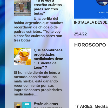
“Yo te voy a
enseñar cuántos
pares son tres
botas”
Una perlita del
INSTALALA DESDE 
hablar argentino que muchos
recordarán de chicos o de
padres estrictos: “Yo te voy
25/4/22
a enseñar cuántos pares son
tres botas”.
HOROSCOPO D
Que asombrosas
propiedades
medicinales tiene
"EL diente de
León" ?
El humilde diente de león, a
menudo considerado una
mala hierba, está ganando
reconocimiento por sus
impresionantes propiedades
medicinales....
Están abiertas
♈ ARIES. Medita c