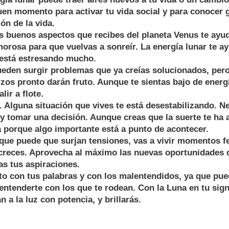
uen momento para activar tu vida social y para conocer
ión de la vida.
buenos aspectos que recibes del planeta Venus te ayud
morosa para que vuelvas a sonreír. La energía lunar te ay
 está estresando mucho.
den surgir problemas que ya creías solucionados, per
zos pronto darán fruto. Aunque te sientas bajo de energ
lir a flote.
lguna situación que vives te está desestabilizando. Ne
a y tomar una decisión. Aunque creas que la suerte te h
a porque algo importante está a punto de acontecer.
e puede que surjan tensiones, vas a vivir momentos feli
reces. Aprovecha al máximo las nuevas oportunidades 
as tus aspiraciones.
to con tus palabras y con los malentendidos, ya que pu
 entenderte con los que te rodean. Con la Luna en tu sign
n a la luz con potencia, y brillarás.