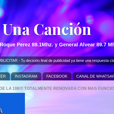
 Una Canción
 Roque Perez 89.1Mhz. y General Alvear 89.7 Mh
 - Tu decisión final de publicidad ya tiene una respuesta cla
TER
INSTAGRAM
FACEBOOK
CANAL DE WHATSA
P DE LA 106!!! TOTALMENTE RENOVADA CON MAS FUNCI