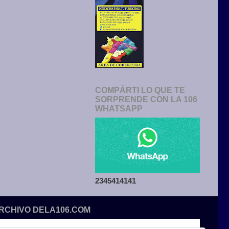
COMPÁRTI LO QUE TE
SORPRENDE CON LA 106
WHATSAPP
2345414141
ARCHIVO DELA106.COM