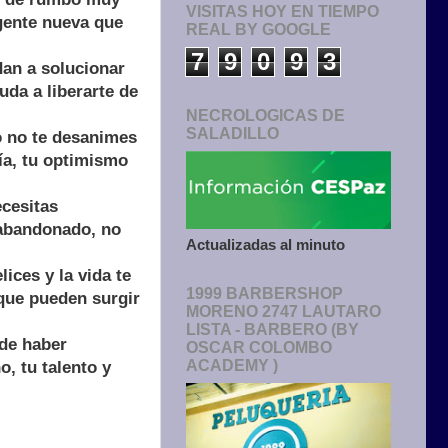
VISITAS HOY EN TIEMPO
 gente nueva que
REAL BY GOOGLE
7
9
0
9
3
an a solucionar
uda a liberarte de
NECROLOGICAS DE
SALADILLO
o no te desanimes
ía, tu optimismo
cesitas
a abandonado, no
Actualizadas al minuto
ces y la vida te
1999 BARBERSHOP
que pueden surgir
MORENO 2747 LAUTARO
LISTA - BARBERO (BY
ede haber
OSCAR COLOMBO
ACADEMY )
o, tu talento y