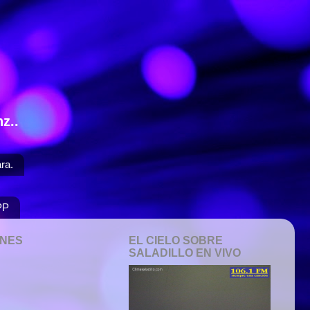
z..
ra.
PP
ONES
EL CIELO SOBRE
SALADILLO EN VIVO