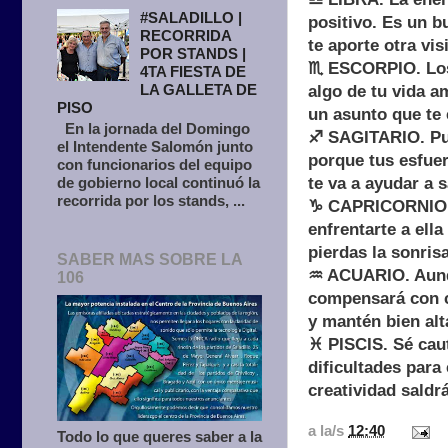
#SALADILLO |
positivo. Es un b
RECORRIDA
te aporte otra vis
POR STANDS |
♏ ESCORPIO. Los 
4TA FIESTA DE
LA GALLETA DE
algo de tu vida a
PISO
un asunto que te
En la jornada del Domingo
♐ SAGITARIO. Pue
el Intendente Salomón junto
porque tus esfuer
con funcionarios del equipo
de gobierno local continuó la
te va a ayudar a sa
recorrida por los stands, ...
♑ CAPRICORNIO. A
enfrentarte a ell
pierdas la sonris
SABER MAS SOBRE LA
♒ ACUARIO. Aunqu
106
compensará con c
y mantén bien alt
♓ PISCIS. Sé cau
dificultades para
creatividad saldrá
a la/s
12:40
Todo lo que queres saber a la