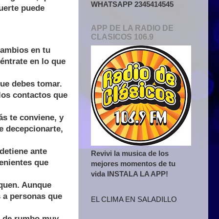
WHATSAPP 2345414545
suerte puede
APP DE LA RADIO DE
CLASICOS 106.9
ambios en tu
éntrate en lo que
que debes tomar.
los contactos que
s te conviene, y
e decepcionarte,
detiene ante
Revivi la musica de los
venientes que
mejores momentos de tu
vida INSTALA LA APP!
iquen. Aunque
s a personas que
EL CLIMA EN SALADILLO
io de rumbo muy