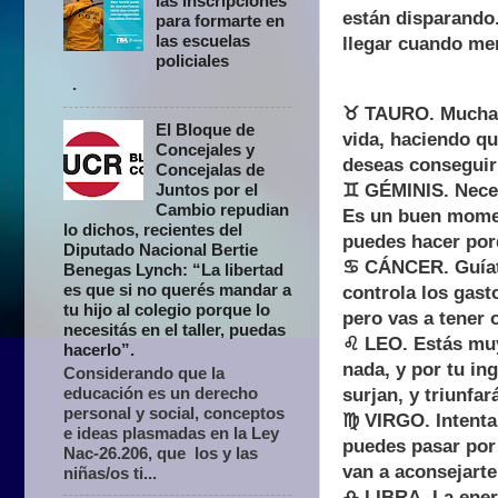
las inscripciones
están disparando.
para formarte en
las escuelas
llegar cuando me
policiales
.
♉ TAURO. Muchas 
El Bloque de
vida, haciendo qu
Concejales y
deseas conseguir
Concejalas de
Juntos por el
♊ GÉMINIS. Necesi
Cambio repudian
Es un buen momen
lo dichos, recientes del
puedes hacer po
Diputado Nacional Bertie
♋ CÁNCER. Guíate
Benegas Lynch: “La libertad
es que si no querés mandar a
controla los gast
tu hijo al colegio porque lo
pero vas a tener 
necesitás en el taller, puedas
♌ LEO. Estás muy
hacerlo”.
nada, y por tu in
Considerando que la
educación es un derecho
surjan, y triunfar
personal y social, conceptos
♍ VIRGO. Intenta
e ideas plasmadas en la Ley
puedes pasar por
Nac-26.206, que los y las
van a aconsejarte
niñas/os ti...
♎ LIBRA. La ener