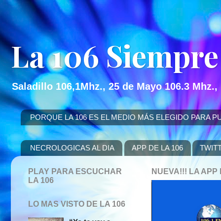
La 106 Siempre
Saladillo 106,1Mhz., 25 de Mayo 106.3 Mhz.,
PORQUE LA 106 ES EL MEDIO MÁS ELEGIDO PARA PUBLICITAR
NECROLOGICAS AL DIA
APP DE LA 106
TWIT
PLAY PARA ESCUCHAR
NUEVA!!! LA AP
LA 106
LO MAS VISTO DE LA 106