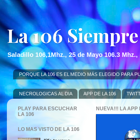
La 106 Siempre
Saladillo 106,1Mhz., 25 de Mayo 106.3 Mhz.,
PORQUE LA 106 ES EL MEDIO MÁS ELEGIDO PARA PUBLICITAR
NECROLOGICAS AL DIA
APP DE LA 106
TWIT
PLAY PARA ESCUCHAR
NUEVA!!! LA AP
LA 106
LO MAS VISTO DE LA 106