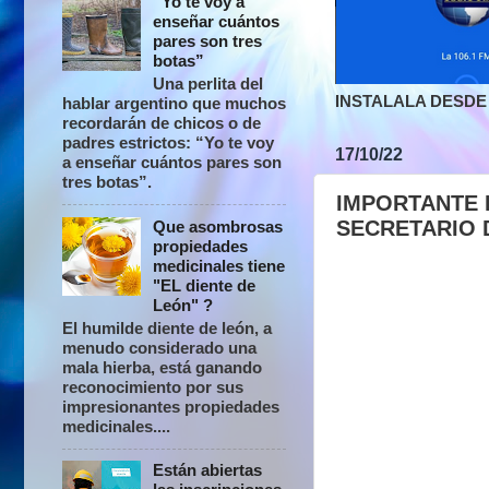
“Yo te voy a
enseñar cuántos
pares son tres
botas”
Una perlita del
INSTALALA DESDE 
hablar argentino que muchos
recordarán de chicos o de
padres estrictos: “Yo te voy
17/10/22
a enseñar cuántos pares son
tres botas”.
IMPORTANTE 
SECRETARIO 
Que asombrosas
propiedades
medicinales tiene
"EL diente de
León" ?
El humilde diente de león, a
menudo considerado una
mala hierba, está ganando
reconocimiento por sus
impresionantes propiedades
medicinales....
Están abiertas