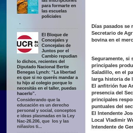
las inscripciones
para formarte en
las escuelas
policiales
.
Días pasados se 
Secretario de Agr
El Bloque de
bovina en el merc
Concejales y
Concejalas de
Juntos por el
Cambio repudian
Seguramente, si 
lo dichos, recientes del
principales produ
Diputado Nacional Bertie
Benegas Lynch: “La libertad
Saladillo, en el 
es que si no querés mandar a
larga historia de
tu hijo al colegio porque lo
El anfitrión fue 
necesitás en el taller, puedas
presencia del Sec
hacerlo”.
principales respo
Considerando que la
educación es un derecho
puntuales del sec
personal y social, conceptos
El Intendente Jos
e ideas plasmadas en la Ley
Local Vladimir Wu
Nac-26.206, que los y las
niñas/os ti...
Intendente de Ge