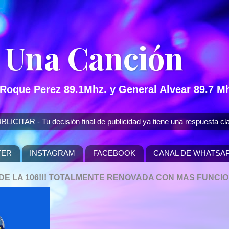
 Una Canción
 Roque Perez 89.1Mhz. y General Alvear 89.7 Mh
 - Tu decisión final de publicidad ya tiene una respuesta cla
TER
INSTAGRAM
FACEBOOK
CANAL DE WHATSA
P DE LA 106!!! TOTALMENTE RENOVADA CON MAS FUNCI