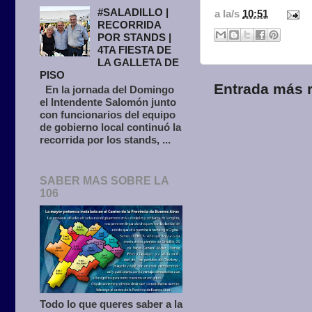
#SALADILLO |
a la/s
10:51
RECORRIDA
POR STANDS |
4TA FIESTA DE
LA GALLETA DE
PISO
Entrada más r
En la jornada del Domingo
el Intendente Salomón junto
con funcionarios del equipo
de gobierno local continuó la
recorrida por los stands, ...
SABER MAS SOBRE LA
106
Todo lo que queres saber a la