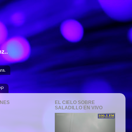
z..
ra.
PP
ONES
EL CIELO SOBRE
SALADILLO EN VIVO