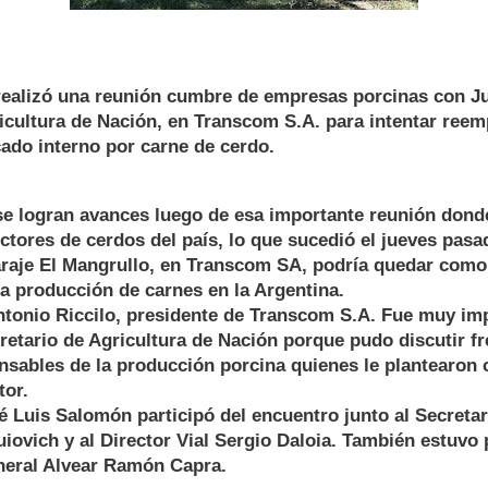
realizó una reunión cumbre de empresas porcinas con Ju
icultura de Nación, en Transcom S.A. para intentar ree
ado interno por carne de cerdo.
se logran avances luego de esa importante reunión donde
ctores de cerdos del país, lo que sucedió el jueves pasa
paraje El Mangrullo, en Transcom SA, podría quedar como 
 la producción de carnes en la Argentina.
Antonio Riccilo, presidente de Transcom S.A. Fue muy im
retario de Agricultura de Nación porque pudo discutir fr
nsables de la producción porcina quienes le plantearon 
tor.
é Luis Salomón participó del encuentro junto al Secretar
iovich y al Director Vial Sergio Daloia. También estuvo 
neral Alvear Ramón Capra.