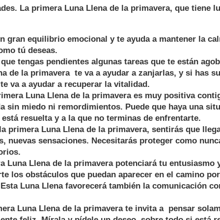
des. La primera Luna Llena de la primavera, que tiene l
un gran equilibrio emocional y te ayuda a mantener la c
omo tú deseas.
ue tengas pendientes algunas tareas que te están agobi
a de la primavera te va a ayudar a zanjarlas, y si has s
te va a ayudar a recuperar la vitalidad.
imera Luna Llena de la primavera es muy positiva contig
ida sin miedo ni remordimientos. Puede que haya una sit
está resuelta y a la que no terminas de enfrentarte.
primera Luna Llena de la primavera, sentirás que llega
, nuevas sensaciones. Necesitarás proteger como nunca
rios.
a Luna Llena de la primavera potenciará tu entusiasmo 
rte los obstáculos que puedan aparecer en el camino po
 Esta Luna Llena favorecerá también la comunicación co
ra Luna Llena de la primavera te invita a pensar solame
ente feliz. Mírala y pídele un deseo, sobre todo si está 