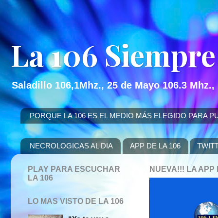
La 106 Siempre
Saladillo 106,1Mhz., 25 de Mayo 106.3 Mhz.,
PORQUE LA 106 ES EL MEDIO MÁS ELEGIDO PARA PUBLICITAR
NECROLOGICAS AL DIA
APP DE LA 106
TWIT
PLAY PARA ESCUCHAR
NUEVA!!! LA AP
LA 106
LO MAS VISTO DE LA 106