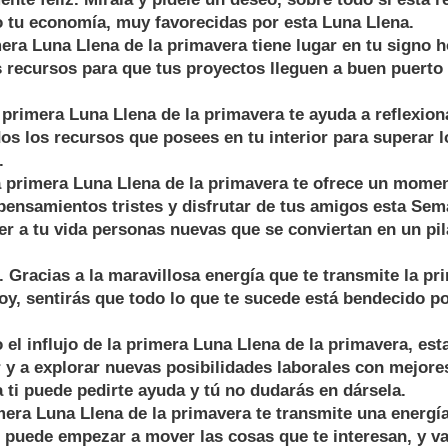
o tu economía, muy favorecidas por esta Luna Llena.
ra Luna Llena de la primavera tiene lugar en tu signo h
s recursos para que tus proyectos lleguen a buen puerto
rimera Luna Llena de la primavera te ayuda a reflexiona
os los recursos que posees en tu interior para superar 
.
primera Luna Llena de la primavera te ofrece un momen
 pensamientos tristes y disfrutar de tus amigos esta Se
er a tu vida personas nuevas que se conviertan en un pi
racias a la maravillosa energía que te transmite la pr
oy, sentirás que todo lo que te sucede está bendecido po
l influjo de la primera Luna Llena de la primavera, es
r y a explorar nuevas posibilidades laborales con mejore
 ti puede pedirte ayuda y tú no dudarás en dársela.
mera Luna Llena de la primavera te transmite una energí
puede empezar a mover las cosas que te interesan, y va