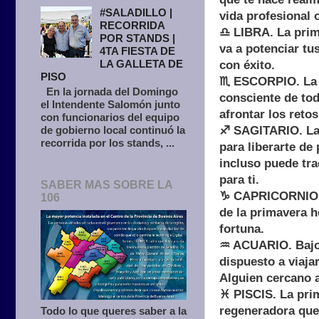
#SALADILLO |
vida profesional 
RECORRIDA
♎ LIBRA. La prime
POR STANDS |
va a potenciar tu
4TA FIESTA DE
LA GALLETA DE
con éxito.
PISO
♏ ESCORPIO. La p
En la jornada del Domingo
consciente de tod
el Intendente Salomón junto
afrontar los retos
con funcionarios del equipo
de gobierno local continuó la
♐ SAGITARIO. La 
recorrida por los stands, ...
para liberarte de
incluso puede tra
para ti.
SABER MAS SOBRE LA
♑ CAPRICORNIO. G
106
de la primavera h
fortuna.
♒ ACUARIO. Bajo e
dispuesto a viaja
Alguien cercano a
♓ PISCIS. La pri
regeneradora que 
Todo lo que queres saber a la