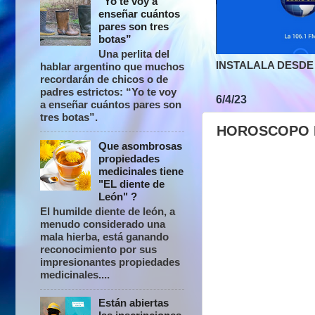
“Yo te voy a
enseñar cuántos
pares son tres
botas”
Una perlita del
INSTALALA DESDE 
hablar argentino que muchos
recordarán de chicos o de
padres estrictos: “Yo te voy
6/4/23
a enseñar cuántos pares son
tres botas”.
HOROSCOPO 
Que asombrosas
propiedades
medicinales tiene
"EL diente de
León" ?
El humilde diente de león, a
menudo considerado una
mala hierba, está ganando
reconocimiento por sus
impresionantes propiedades
medicinales....
Están abiertas