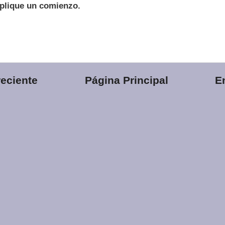
mplique un comienzo.
eciente
Página Principal
E