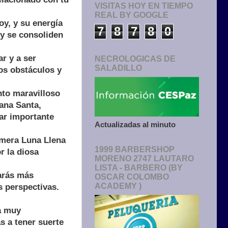
VISITAS HOY EN TIEMPO
REAL BY GOOGLE
oy, y su energía
7
8
7
8
0
 y se consoliden
r y a ser
NECROLOGICAS DE
SALADILLO
los obstáculos y
to maravilloso
mana Santa,
lar importante
Actualizadas al minuto
imera Luna Llena
1999 BARBERSHOP
r la diosa
MORENO 2747 LAUTARO
LISTA - BARBERO (BY
tarás más
OSCAR COLOMBO
ACADEMY )
s perspectivas.
a muy
s a tener suerte