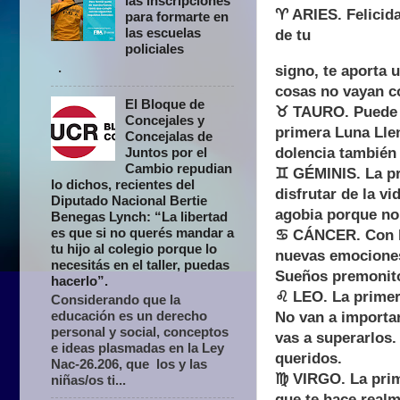
las inscripciones
♈ ARIES. Felicida
para formarte en
las escuelas
de tu
policiales
.
signo, te aporta 
cosas no vayan c
El Bloque de
♉ TAURO. Puede q
Concejales y
primera Luna Llen
Concejalas de
Juntos por el
dolencia también 
Cambio repudian
♊ GÉMINIS. La pr
lo dichos, recientes del
disfrutar de la v
Diputado Nacional Bertie
agobia porque no 
Benegas Lynch: “La libertad
es que si no querés mandar a
♋ CÁNCER. Con la 
tu hijo al colegio porque lo
nuevas emociones
necesitás en el taller, puedas
Sueños premonito
hacerlo”.
♌ LEO. La primer
Considerando que la
educación es un derecho
No van a importa
personal y social, conceptos
vas a superarlos.
e ideas plasmadas en la Ley
queridos.
Nac-26.206, que los y las
♍ VIRGO. La prime
niñas/os ti...
que te hace realm