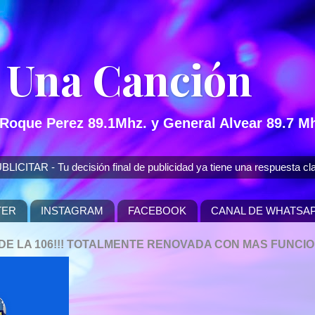
 Una Canción
 Roque Perez 89.1Mhz. y General Alvear 89.7 Mh
 - Tu decisión final de publicidad ya tiene una respuesta cla
TER
INSTAGRAM
FACEBOOK
CANAL DE WHATSA
P DE LA 106!!! TOTALMENTE RENOVADA CON MAS FUNCI