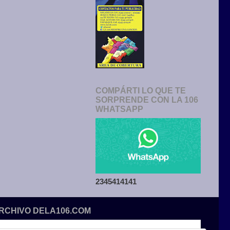
COMPÁRTI LO QUE TE
SORPRENDE CON LA 106
WHATSAPP
2345414141
ARCHIVO DELA106.COM