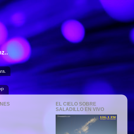
z..
ra.
PP
ONES
EL CIELO SOBRE
SALADILLO EN VIVO