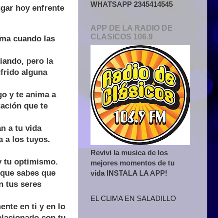
WHATSAPP 2345414545
ugar hoy enfrente
APP DE LA RADIO DE
CLASICOS 106.9
alma cuando las
ando, pero la
ufrido alguna
o y te anima a
uación que te
n a tu vida
 a los tuyos.
Revivi la musica de los
y tu optimismo.
mejores momentos de tu
rque sabes que
vida INSTALA LA APP!
n tus seres
EL CLIMA EN SALADILLO
nte en ti y en lo
relacionado con tu