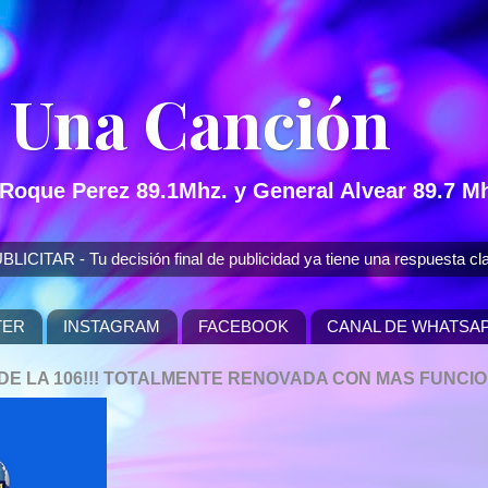
 Una Canción
 Roque Perez 89.1Mhz. y General Alvear 89.7 Mh
 - Tu decisión final de publicidad ya tiene una respuesta cla
TER
INSTAGRAM
FACEBOOK
CANAL DE WHATSA
P DE LA 106!!! TOTALMENTE RENOVADA CON MAS FUNCI