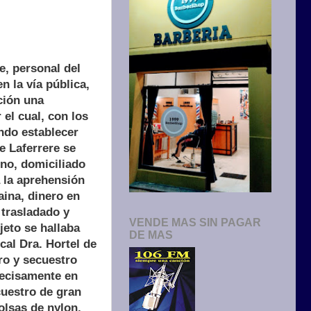
e, personal del
n la vía pública,
ción una
el cual, con los
ndo establecer
e Laferrere se
ino, domiciliado
 la aprehensión
aina, dinero en
 trasladado y
VENDE MAS SIN PAGAR
jeto se hallaba
DE MAS
cal Dra. Hortel de
tro y secuestro
recisamente en
cuestro de gran
olsas de nylon,