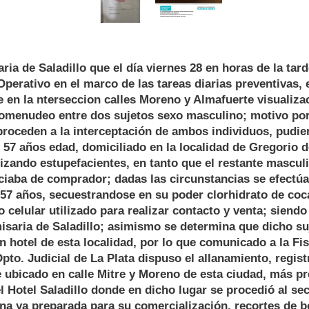
ria de Saladillo que el día viernes 28 en horas de la tard
Operativo en el marco de las tareas diarias preventivas, e
 en la
nterseccion calles Moreno y Almafuerte visualiza
omenudeo entre dos sujetos sexo masculino; motivo por 
proceden a la interceptación de ambos individuos, pudie
57 años edad, domiciliado en la localidad de Gregorio d
izando estupefacientes, en tanto que el restante mascul
ciaba de comprador; dadas las circunstancias se efectúa
57 años, secuestrandose en su poder clorhidrato de coc
o celular utilizado para realizar contacto y venta; siendo
isaria de Saladillo; asimismo se determina que dicho su
 hotel de esta localidad, por lo que comunicado a la Fis
 Dpto. Judicial de La Plata dispuso el allanamiento, regis
 ubicado en calle Mitre y Moreno de esta ciudad, más p
l Hotel Saladillo donde en dicho lugar se procedió al se
na ya preparada para su comercialización, recortes de b