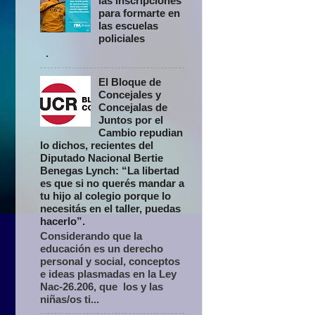
las inscripciones
para formarte en
las escuelas
policiales
.
El Bloque de
Concejales y
Concejalas de
Juntos por el
Cambio repudian
lo dichos, recientes del
Diputado Nacional Bertie
Benegas Lynch: “La libertad
es que si no querés mandar a
tu hijo al colegio porque lo
necesitás en el taller, puedas
hacerlo”.
Considerando que la
educación es un derecho
personal y social, conceptos
e ideas plasmadas en la Ley
Nac-26.206, que los y las
niñas/os ti...