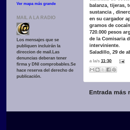
Ver mapa más grande
balanza, tijeras, 
sustancia , diner
MAIL A LA RADIO
en su cargador ap
gramos de cocaína
720.000 pesos ar
de la Comisaria d
Los mensajes que se
interviniente.
publiquen incluirán la
Saladillo, 29 de a
direccion de mail.Las
denuncias deberan tener
a la/s
11:30
firma y DNI comprobables.Se
hace reserva del derecho de
publicación.
Entrada más r