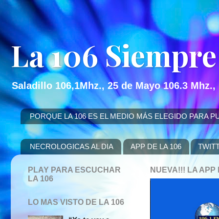
La 106 Siempre
Saladillo 106,1Mhz., 25 de Mayo 106.3 Mhz.,
PORQUE LA 106 ES EL MEDIO MÁS ELEGIDO PARA PUBLICITAR
NECROLOGICAS AL DIA
APP DE LA 106
TWIT
PLAY PARA ESCUCHAR
NUEVA!!! LA AP
LA 106
LO MAS VISTO DE LA 106