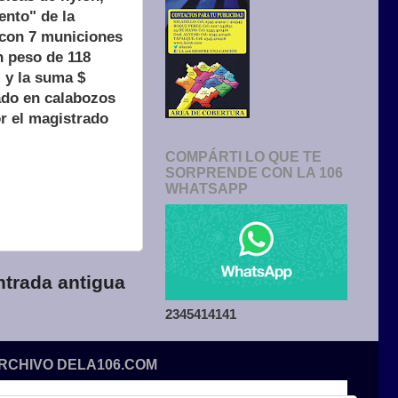
ento" de la
, con 7 municiones
n peso de 118
 y la suma $
ado en calabozos
or el magistrado
COMPÁRTI LO QUE TE
SORPRENDE CON LA 106
WHATSAPP
ntrada antigua
2345414141
ARCHIVO DELA106.COM