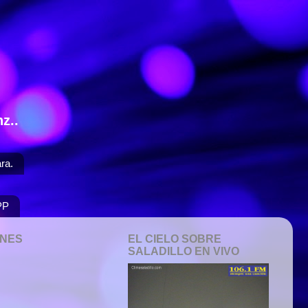
z..
ra.
PP
ONES
EL CIELO SOBRE
SALADILLO EN VIVO