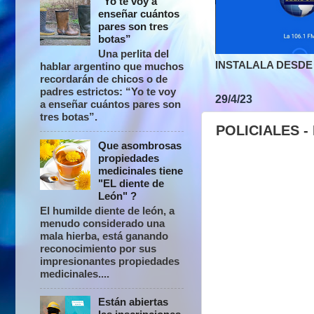
“Yo te voy a
enseñar cuántos
pares son tres
botas”
Una perlita del
INSTALALA DESDE 
hablar argentino que muchos
recordarán de chicos o de
padres estrictos: “Yo te voy
29/4/23
a enseñar cuántos pares son
tres botas”.
POLICIALES 
Que asombrosas
propiedades
medicinales tiene
"EL diente de
León" ?
El humilde diente de león, a
menudo considerado una
mala hierba, está ganando
reconocimiento por sus
impresionantes propiedades
medicinales....
Están abiertas