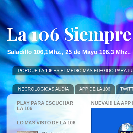
La 106 Siempre
Saladillo 106,1Mhz., 25 de Mayo 106.3 Mhz.,
PORQUE LA 106 ES EL MEDIO MÁS ELEGIDO PARA PUBLICITAR
NECROLOGICAS AL DIA
APP DE LA 106
TWIT
PLAY PARA ESCUCHAR
NUEVA!!! LA AP
LA 106
LO MAS VISTO DE LA 106