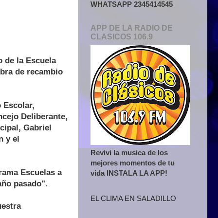
WHATSAPP 2345414545
APP DE LA RADIO DE
CLASICOS 106.9
o de la Escuela
obra de recambio
 Escolar,
ncejo Deliberante,
cipal, Gabriel
n y el
Revivi la musica de los
mejores momentos de tu
grama Escuelas a
vida INSTALA LA APP!
año pasado".
EL CLIMA EN SALADILLO
uestra