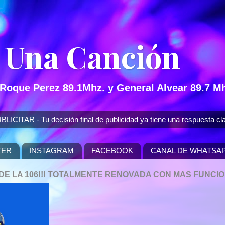
 Una Canción
 Roque Perez 89.1Mhz. y General Alvear 89.7 Mh
 - Tu decisión final de publicidad ya tiene una respuesta cla
TER
INSTAGRAM
FACEBOOK
CANAL DE WHATSA
P DE LA 106!!! TOTALMENTE RENOVADA CON MAS FUNCI