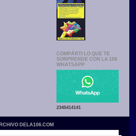
COMPÁRTI LO QUE TE
SORPRENDE CON LA 106
WHATSAPP
2345414141
ARCHIVO DELA106.COM