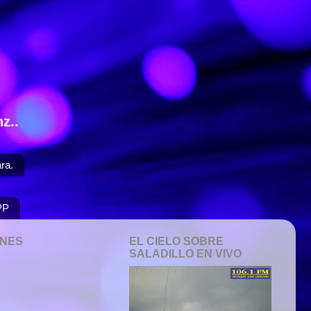
z..
ra.
PP
ONES
EL CIELO SOBRE
SALADILLO EN VIVO