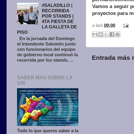
#SALADILLO |
Vamos a seguir p
RECORRIDA
proyectos para me
POR STANDS |
4TA FIESTA DE
a la/s
09:00
LA GALLETA DE
PISO
En la jornada del Domingo
el Intendente Salomón junto
con funcionarios del equipo
de gobierno local continuó la
Entrada más r
recorrida por los stands, ...
SABER MAS SOBRE LA
106
Todo lo que queres saber a la