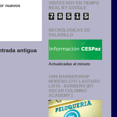
VISITAS HOY EN TIEMPO
por nuevos
REAL BY GOOGLE
7
8
5
1
5
NECROLOGICAS DE
SALADILLO
ntrada antigua
Actualizadas al minuto
1999 BARBERSHOP
MORENO 2747 LAUTARO
LISTA - BARBERO (BY
OSCAR COLOMBO
ACADEMY )