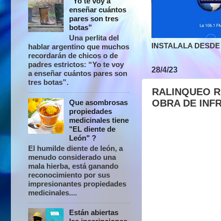
“Yo te voy a
enseñar cuántos
pares son tres
botas”
Una perlita del
INSTALALA DESDE 
hablar argentino que muchos
recordarán de chicos o de
padres estrictos: “Yo te voy
28/4/23
a enseñar cuántos pares son
tres botas”.
RALINQUEO R
OBRA DE INF
Que asombrosas
propiedades
medicinales tiene
"EL diente de
León" ?
El humilde diente de león, a
menudo considerado una
mala hierba, está ganando
reconocimiento por sus
impresionantes propiedades
medicinales....
Están abiertas