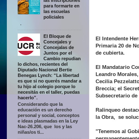
las inscripciones
para formarte en
las escuelas
policiales
.
El Bloque de
El Intendente Her
Concejales y
Primaria 20 de N
Concejalas de
de cubierta.
Juntos por el
Cambio repudian
lo dichos, recientes del
El Mandatario Co
Diputado Nacional Bertie
Leandro Morales, 
Benegas Lynch: “La libertad
es que si no querés mandar a
Cecilia Pezzelatt
tu hijo al colegio porque lo
Breccia; el Secre
necesitás en el taller, puedas
Subsecretario de
hacerlo”.
Considerando que la
educación es un derecho
Ralinqueo destacó
personal y social, conceptos
la Obra, se soluc
e ideas plasmadas en la Ley
Nac-26.206, que los y las
"Tenemos al Gobie
niñas/os ti...
permanentemente