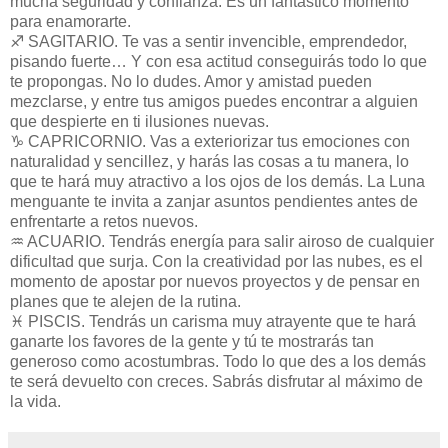
mucha seguridad y confianza. Es un fantástico momento
para enamorarte.
♐ SAGITARIO. Te vas a sentir invencible, emprendedor,
pisando fuerte… Y con esa actitud conseguirás todo lo que
te propongas. No lo dudes. Amor y amistad pueden
mezclarse, y entre tus amigos puedes encontrar a alguien
que despierte en ti ilusiones nuevas.
♑ CAPRICORNIO. Vas a exteriorizar tus emociones con
naturalidad y sencillez, y harás las cosas a tu manera, lo
que te hará muy atractivo a los ojos de los demás. La Luna
menguante te invita a zanjar asuntos pendientes antes de
enfrentarte a retos nuevos.
♒ ACUARIO. Tendrás energía para salir airoso de cualquier
dificultad que surja. Con la creatividad por las nubes, es el
momento de apostar por nuevos proyectos y de pensar en
planes que te alejen de la rutina.
♓ PISCIS. Tendrás un carisma muy atrayente que te hará
ganarte los favores de la gente y tú te mostrarás tan
generoso como acostumbras. Todo lo que des a los demás
te será devuelto con creces. Sabrás disfrutar al máximo de
la vida.