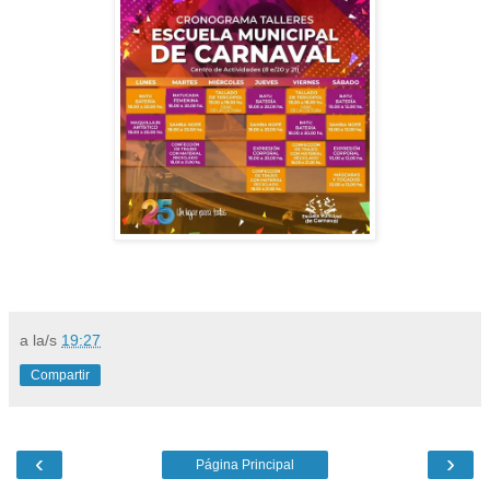
a la/s
19:27
Compartir
‹
›
Página Principal