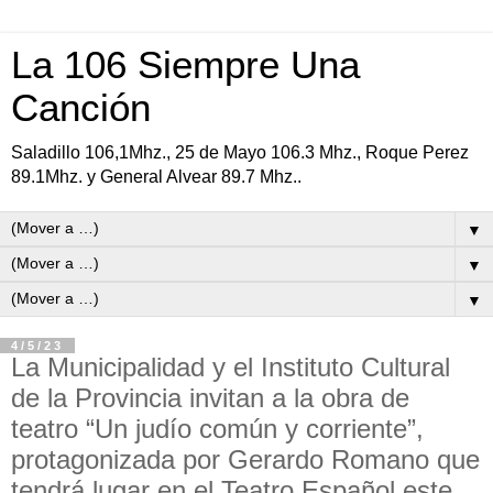
La 106 Siempre Una
Canción
Saladillo 106,1Mhz., 25 de Mayo 106.3 Mhz., Roque Perez
89.1Mhz. y General Alvear 89.7 Mhz..
▼
▼
▼
4/5/23
La Municipalidad y el Instituto Cultural
de la Provincia invitan a la obra de
teatro “Un judío común y corriente”,
protagonizada por Gerardo Romano que
tendrá lugar en el Teatro Español este