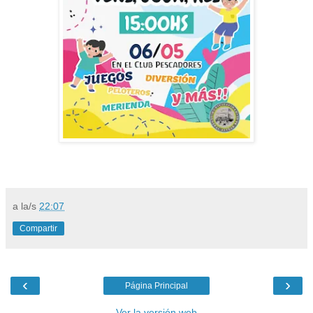
a la/s
22:07
Compartir
‹
›
Página Principal
Ver la versión web