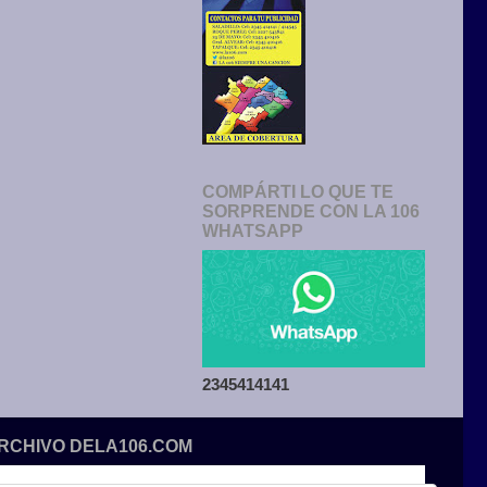
COMPÁRTI LO QUE TE
SORPRENDE CON LA 106
WHATSAPP
2345414141
ARCHIVO DELA106.COM