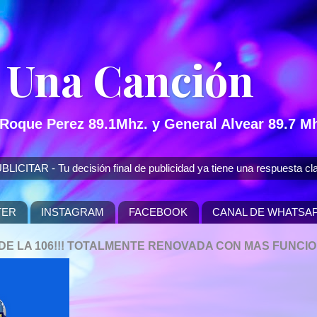
 Una Canción
 Roque Perez 89.1Mhz. y General Alvear 89.7 Mh
 - Tu decisión final de publicidad ya tiene una respuesta cla
TER
INSTAGRAM
FACEBOOK
CANAL DE WHATSA
P DE LA 106!!! TOTALMENTE RENOVADA CON MAS FUNCI