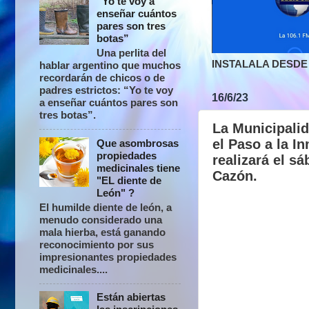
“Yo te voy a
enseñar cuántos
pares son tres
botas”
Una perlita del
INSTALALA DESDE 
hablar argentino que muchos
recordarán de chicos o de
padres estrictos: “Yo te voy
16/6/23
a enseñar cuántos pares son
tres botas”.
La Municipalid
el Paso a la I
Que asombrosas
propiedades
realizará el s
medicinales tiene
Cazón.
"EL diente de
León" ?
El humilde diente de león, a
menudo considerado una
mala hierba, está ganando
reconocimiento por sus
impresionantes propiedades
medicinales....
Están abiertas