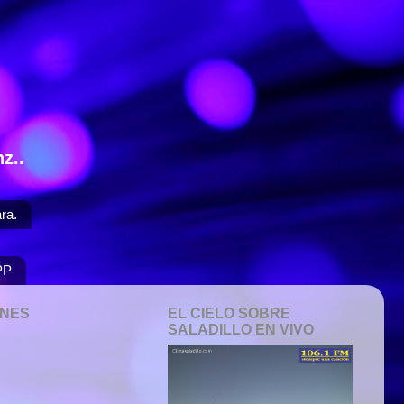
z..
ra.
PP
ONES
EL CIELO SOBRE
SALADILLO EN VIVO