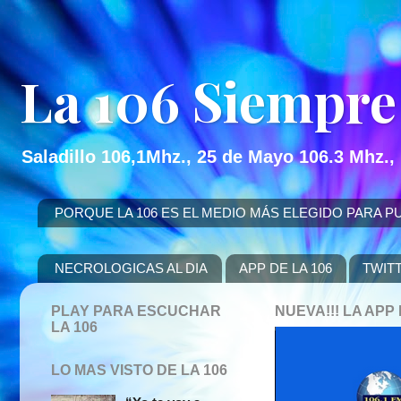
La 106 Siempre
Saladillo 106,1Mhz., 25 de Mayo 106.3 Mhz.,
PORQUE LA 106 ES EL MEDIO MÁS ELEGIDO PARA PUBLICITAR
NECROLOGICAS AL DIA
APP DE LA 106
TWIT
PLAY PARA ESCUCHAR
NUEVA!!! LA AP
LA 106
LO MAS VISTO DE LA 106