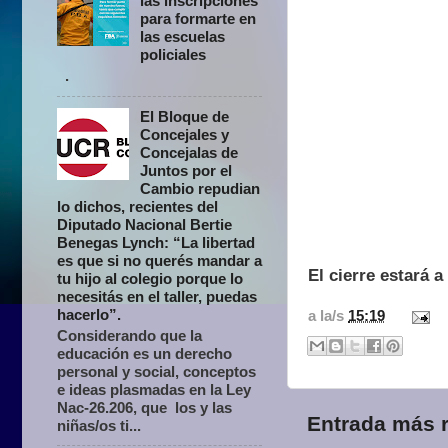
las inscripciones
para formarte en
las escuelas
policiales
.
El Bloque de
Concejales y
Concejalas de
Juntos por el
Cambio repudian
lo dichos, recientes del
Diputado Nacional Bertie
Benegas Lynch: “La libertad
es que si no querés mandar a
El cierre estará 
tu hijo al colegio porque lo
necesitás en el taller, puedas
hacerlo”.
a la/s
15:19
Considerando que la
educación es un derecho
personal y social, conceptos
e ideas plasmadas en la Ley
Nac-26.206, que los y las
Entrada más r
niñas/os ti...