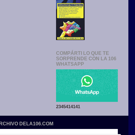
COMPÁRTI LO QUE TE
SORPRENDE CON LA 106
WHATSAPP
2345414141
ARCHIVO DELA106.COM