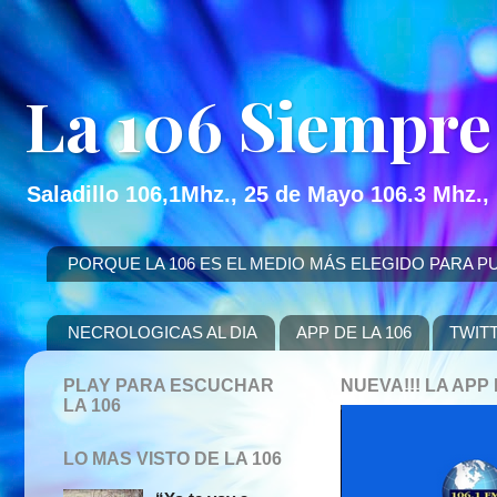
La 106 Siempre
Saladillo 106,1Mhz., 25 de Mayo 106.3 Mhz.,
PORQUE LA 106 ES EL MEDIO MÁS ELEGIDO PARA PUBLICITAR
NECROLOGICAS AL DIA
APP DE LA 106
TWIT
PLAY PARA ESCUCHAR
NUEVA!!! LA AP
LA 106
LO MAS VISTO DE LA 106