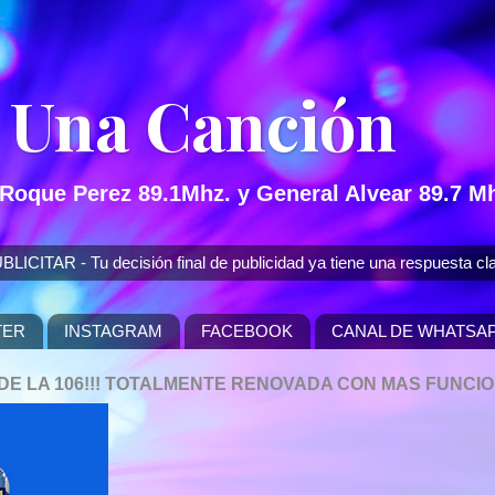
 Una Canción
 Roque Perez 89.1Mhz. y General Alvear 89.7 Mh
 - Tu decisión final de publicidad ya tiene una respuesta cla
TER
INSTAGRAM
FACEBOOK
CANAL DE WHATSA
P DE LA 106!!! TOTALMENTE RENOVADA CON MAS FUNCI