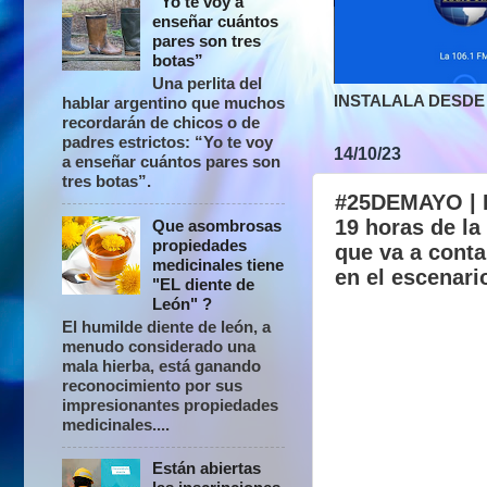
“Yo te voy a
enseñar cuántos
pares son tres
botas”
Una perlita del
INSTALALA DESDE 
hablar argentino que muchos
recordarán de chicos o de
padres estrictos: “Yo te voy
14/10/23
a enseñar cuántos pares son
tres botas”.
#25DEMAYO | La
19 horas de la
Que asombrosas
propiedades
que va a conta
medicinales tiene
en el escenari
"EL diente de
León" ?
El humilde diente de león, a
menudo considerado una
mala hierba, está ganando
reconocimiento por sus
impresionantes propiedades
medicinales....
Están abiertas