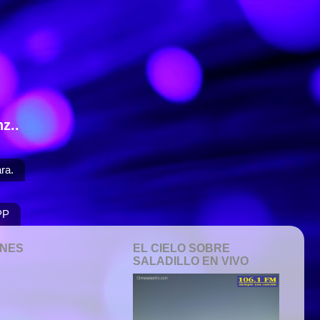
z..
ra.
PP
ONES
EL CIELO SOBRE
SALADILLO EN VIVO