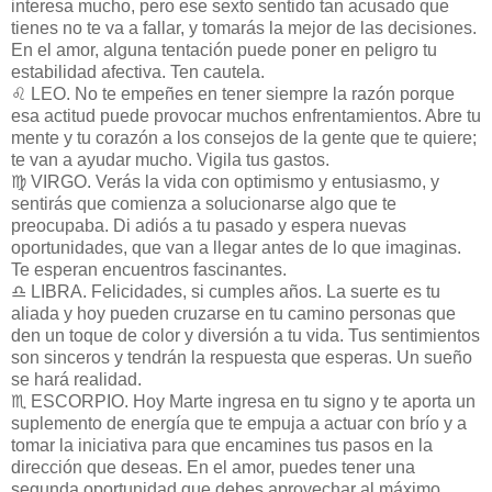
interesa mucho, pero ese sexto sentido tan acusado que
tienes no te va a fallar, y tomarás la mejor de las decisiones.
En el amor, alguna tentación puede poner en peligro tu
estabilidad afectiva. Ten cautela.
♌ LEO. No te empeñes en tener siempre la razón porque
esa actitud puede provocar muchos enfrentamientos. Abre tu
mente y tu corazón a los consejos de la gente que te quiere;
te van a ayudar mucho. Vigila tus gastos.
♍ VIRGO. Verás la vida con optimismo y entusiasmo, y
sentirás que comienza a solucionarse algo que te
preocupaba. Di adiós a tu pasado y espera nuevas
oportunidades, que van a llegar antes de lo que imaginas.
Te esperan encuentros fascinantes.
♎ LIBRA. Felicidades, si cumples años. La suerte es tu
aliada y hoy pueden cruzarse en tu camino personas que
den un toque de color y diversión a tu vida. Tus sentimientos
son sinceros y tendrán la respuesta que esperas. Un sueño
se hará realidad.
♏ ESCORPIO. Hoy Marte ingresa en tu signo y te aporta un
suplemento de energía que te empuja a actuar con brío y a
tomar la iniciativa para que encamines tus pasos en la
dirección que deseas. En el amor, puedes tener una
segunda oportunidad que debes aprovechar al máximo.